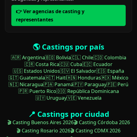
👉 Ver agencias de casting y
representantes
🌎 Castings por país
🇦🇷 Argentina
🇧🇴 Bolivia
🇨🇱 Chile
🇨🇴 Colombia
🇨🇷 Costa Rica
🇨🇺 Cuba
🇪🇨 Ecuador
🇺🇸 Estados Unidos
🇸🇻 El Salvador
🇪🇸 España
🇬🇹 Guatemala
🇭🇹 Haití
🇭🇳 Honduras
🇲🇽 México
🇳🇮 Nicaragua
🇵🇦 Panamá
🇵🇾 Paraguay
🇵🇪 Perú
🇵🇷 Puerto Rico
🇩🇴 República Dominicana
🇺🇾 Uruguay
🇻🇪 Venezuela
📍 Castings por ciudad
🎬 Casting Buenos Aires 2026
🎬 Casting Córdoba 2026
🎬 Casting Rosario 2026
🎬 Casting CDMX 2026