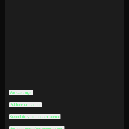
Ver castings
Publicar un casting
Suscribite y te llegan al correo
Ver castineras/representantes