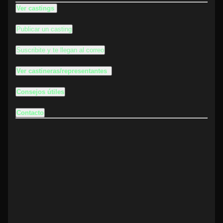
Ver castings
Publicar un casting
Suscribite y te llegan al correo
Ver castineras/representantes
Consejos útiles
Contacto