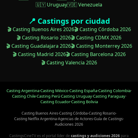
🇺🇾 Uruguay
🇻🇪 Venezuela
📍 Castings por ciudad
🎬 Casting Buenos Aires 2026
🎬 Casting Córdoba 2026
🎬 Casting Rosario 2026
🎬 Casting CDMX 2026
🎬 Casting Guadalajara 2026
🎬 Casting Monterrey 2026
🎬 Casting Madrid 2026
🎬 Casting Barcelona 2026
🎬 Casting Valencia 2026
Casting Argentina
·
Casting México
·
Casting España
·
Casting Colombia
·
Casting Chile
·
Casting Perú
·
Casting Uruguay
·
Casting Paraguay
·
Casting Ecuador
·
Casting Bolivia
Casting Buenos Aires
·
Casting Córdoba
·
Casting Rosario
·
Casting Netflix Argentina
·
Agencias de Actores
·
Guía de Castings
·
Audiciones 2026
CastingsCineTV es el portal líder de
castings y audiciones 2026
para