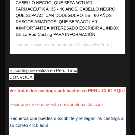
CABELLO NEGRO, QUE SEPA ACTUAR
FARMACEUTICA: 35 - 40 AÑOS, CABELLO NEGRO,
QUE SEPA ACTUAR DODEGUERO: 55 - 60 AÑOS,
RASGOS ASIATICOS, QUE SEPA ACTUAR
❌IMPORTANTE❌ INTERESADO ESCRIBIR AL INBOX
DE La Red Casting PARA INFORMACIÓN.
Una publicación compartida por
Castings En Perú
(@solocastingperu) el
El casting se realiza en Perú, Lima
CONVOCA:
Ver todos los castings publicados en PERÚ CLIC AQUÍ
Pedir que se elimine esta convocatoria clic aquí
Recuerda que puedes suscribirte y le llegan los castings a
su correo click aquí