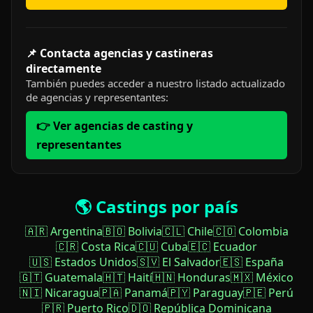
📌 Contacta agencias y castineras
directamente
También puedes acceder a nuestro listado actualizado
de agencias y representantes:
👉 Ver agencias de casting y
representantes
🌎 Castings por país
🇦🇷 Argentina
🇧🇴 Bolivia
🇨🇱 Chile
🇨🇴 Colombia
🇨🇷 Costa Rica
🇨🇺 Cuba
🇪🇨 Ecuador
🇺🇸 Estados Unidos
🇸🇻 El Salvador
🇪🇸 España
🇬🇹 Guatemala
🇭🇹 Haití
🇭🇳 Honduras
🇲🇽 México
🇳🇮 Nicaragua
🇵🇦 Panamá
🇵🇾 Paraguay
🇵🇪 Perú
🇵🇷 Puerto Rico
🇩🇴 República Dominicana