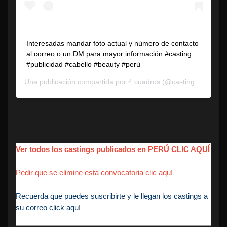
Interesadas mandar foto actual y número de contacto
al correo o un DM para mayor información #casting
#publicidad #cabello #beauty #perú
Una publicación compartida por
4 cuadros
(@casting4cuadros) el
Ver todos los castings publicados en PERÚ CLIC AQUÍ
Pedir que se elimine esta convocatoria clic aquí
Recuerda que puedes suscribirte y le llegan los castings a
su correo click aquí