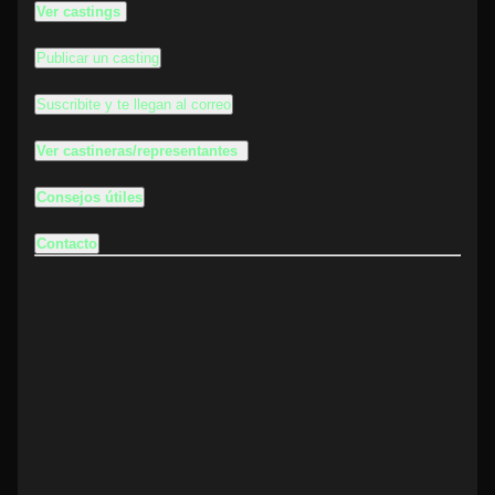
Ver castings
Publicar un casting
Suscribite y te llegan al correo
Ver castineras/representantes
Consejos útiles
Contacto