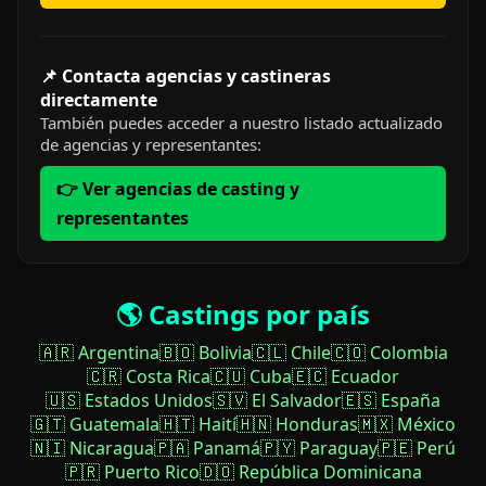
📌 Contacta agencias y castineras
directamente
También puedes acceder a nuestro listado actualizado
de agencias y representantes:
👉 Ver agencias de casting y
representantes
🌎 Castings por país
🇦🇷 Argentina
🇧🇴 Bolivia
🇨🇱 Chile
🇨🇴 Colombia
🇨🇷 Costa Rica
🇨🇺 Cuba
🇪🇨 Ecuador
🇺🇸 Estados Unidos
🇸🇻 El Salvador
🇪🇸 España
🇬🇹 Guatemala
🇭🇹 Haití
🇭🇳 Honduras
🇲🇽 México
🇳🇮 Nicaragua
🇵🇦 Panamá
🇵🇾 Paraguay
🇵🇪 Perú
🇵🇷 Puerto Rico
🇩🇴 República Dominicana