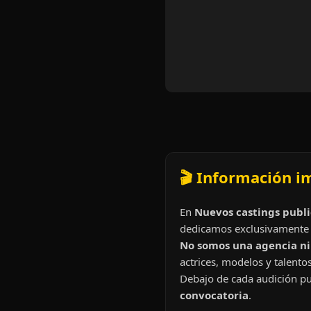
🎬 Información i
En
Nuevos castings publi
dedicamos exclusivamente 
No somos una agencia ni 
actrices, modelos y talentos
Debajo de cada audición pu
convocatoria
.