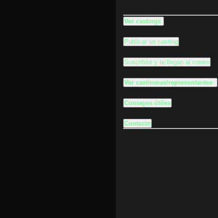
Ver castings
Publicar un casting
Suscribite y te llegan al correo
Ver castineras/representantes
Consejos útiles
Contacto