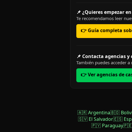
📌 ¿Quieres empezar en
Te recomendamos leer nues
👉 Guía completa sobr
📌 Contacta agencias y
También puedes acceder a n
👉 Ver agencias de ca
🇦🇷 Argentina
🇧🇴 Boliv
🇸🇻 El Salvador
🇪🇸 Es
🇵🇾 Paraguay
🇵