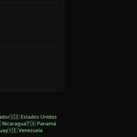
ador
🇺🇸 Estados Unidos
 Nicaragua
🇵🇦 Panamá
uay
🇻🇪 Venezuela