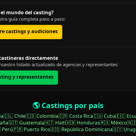
 el mundo del casting?
tra guía completa paso a paso:
e castings y audiciones
 castineras directamente
uestro listado actualizado de agencias y representantes:
sting y representantes
🌎 Castings por país
ia
🇨🇱 Chile
🇨🇴 Colombia
🇨🇷 Costa Rica
🇨🇺 Cuba
🇪🇨 Ecu
paña
🇬🇹 Guatemala
🇭🇹 Haití
🇭🇳 Honduras
🇲🇽 México
🇳
 Perú
🇵🇷 Puerto Rico
🇩🇴 República Dominicana
🇺🇾 Urug