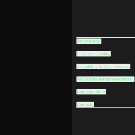
Ver castings
Publicar un casting
Suscribite y te llegan al correo
Ver castineras/representantes
Consejos útiles
Contacto