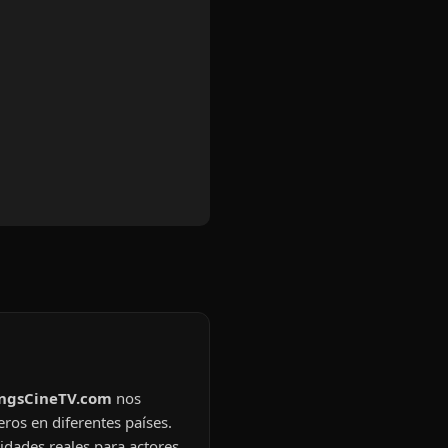
ingsCineTV.com
nos
eros en diferentes países.
idades reales para actores,