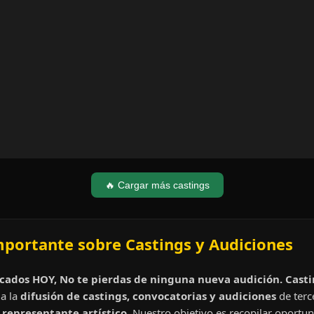
🔥 Cargar más castings
mportante sobre Castings y Audiciones
cados HOY, No te pierdas de ninguna nueva audición. Cast
a la
difusión de castings, convocatorias y audiciones
de terc
representante artístico.
Nuestro objetivo es recopilar oportun