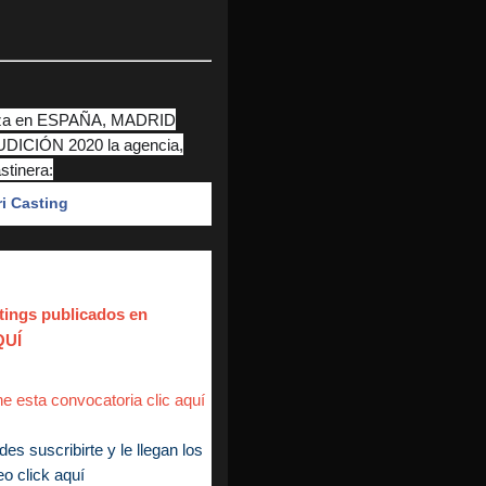
aliza en ESPAÑA, MADRID
UDICIÓN 2020 la agencia,
stinera:
i Casting
stings publicados en
QUÍ
ne esta convocatoria clic aquí
s suscribirte y le llegan los
eo click aquí