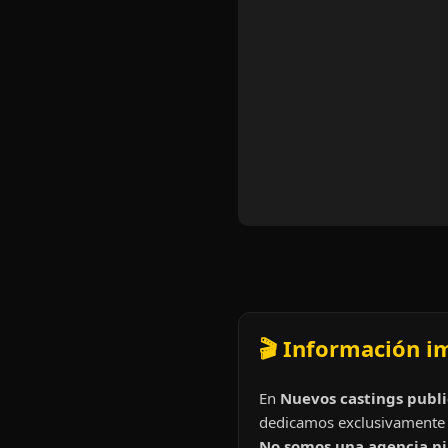
🎬 Información i
En
Nuevos castings publi
dedicamos exclusivamente 
No somos una agencia ni 