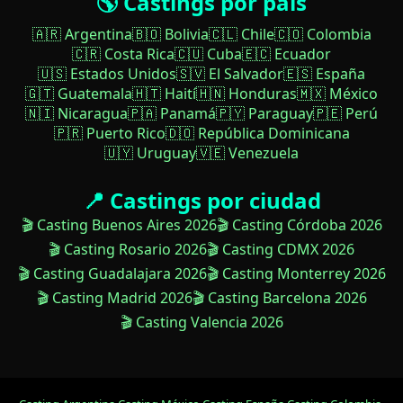
🌎 Castings por país
🇦🇷 Argentina
🇧🇴 Bolivia
🇨🇱 Chile
🇨🇴 Colombia
🇨🇷 Costa Rica
🇨🇺 Cuba
🇪🇨 Ecuador
🇺🇸 Estados Unidos
🇸🇻 El Salvador
🇪🇸 España
🇬🇹 Guatemala
🇭🇹 Haití
🇭🇳 Honduras
🇲🇽 México
🇳🇮 Nicaragua
🇵🇦 Panamá
🇵🇾 Paraguay
🇵🇪 Perú
🇵🇷 Puerto Rico
🇩🇴 República Dominicana
🇺🇾 Uruguay
🇻🇪 Venezuela
📍 Castings por ciudad
🎬 Casting Buenos Aires 2026
🎬 Casting Córdoba 2026
🎬 Casting Rosario 2026
🎬 Casting CDMX 2026
🎬 Casting Guadalajara 2026
🎬 Casting Monterrey 2026
🎬 Casting Madrid 2026
🎬 Casting Barcelona 2026
🎬 Casting Valencia 2026