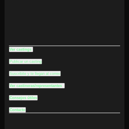
Ver castings
Publicar un casting
Suscribite y te llegan al correo
Ver castineras/representantes
Consejos útiles
Contacto