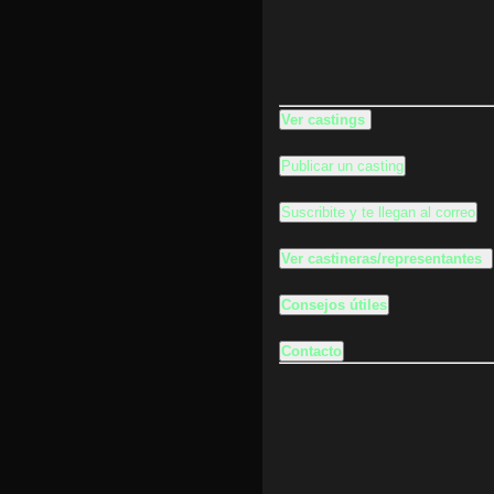
Ver castings
Publicar un casting
Suscribite y te llegan al correo
Ver castineras/representantes
Consejos útiles
Contacto