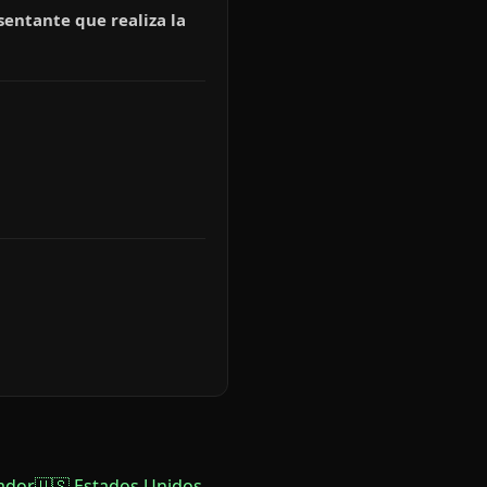
sentante que realiza la
ador
🇺🇸 Estados Unidos