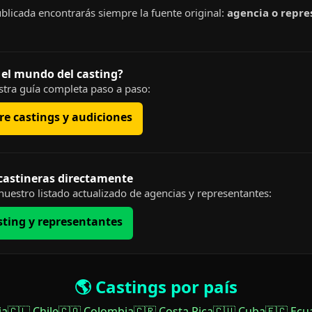
blicada encontrarás siempre la fuente original:
agencia o repre
 el mundo del casting?
tra guía completa paso a paso:
e castings y audiciones
 castineras directamente
uestro listado actualizado de agencias y representantes:
sting y representantes
🌎 Castings por país
ia
🇨🇱 Chile
🇨🇴 Colombia
🇨🇷 Costa Rica
🇨🇺 Cuba
🇪🇨 Ecu