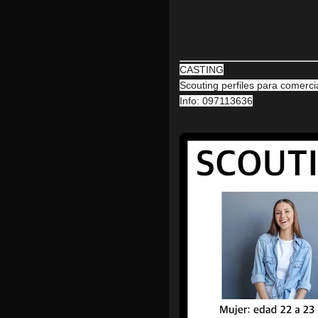
CASTING
Scouting perfiles para comercia
Info: 097113636