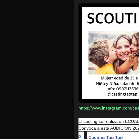
https://www.instagram.com/cas
El casting se realiza en EC
Convoca a esta AUDICIÓN 2020 
Casting Tap Tap