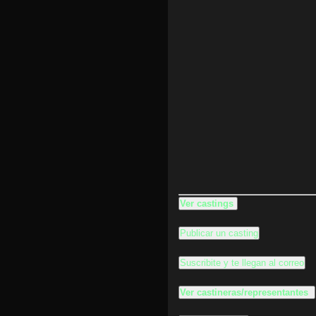
Ver castings
Publicar un casting
Suscribite y te llegan al correo
Ver castineras/representantes