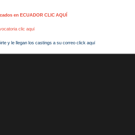
blicados en ECUADOR CLIC AQUÍ
ocatoria clic aquí
e y le llegan los castings a su correo click aquí