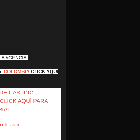
LA AGENCIA:
en
COLOMBIA
CLICK AQUÍ
E CASTING ,
CLICK AQUÍ PARA
RIAL
 clic aquí