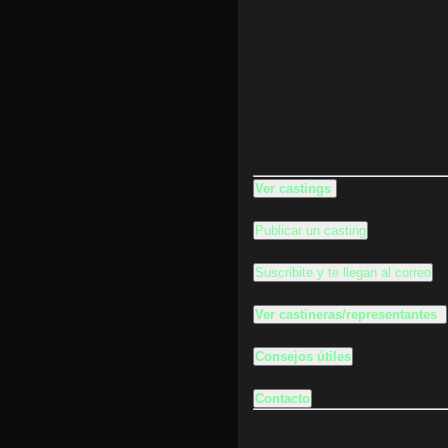
Ver castings
Publicar un casting
Suscribite y te llegan al correo
Ver castineras/representantes
Consejos útiles
Contacto