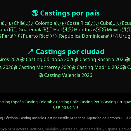
🌎 Castings por país
ia
🇨🇱 Chile
🇨🇴 Colombia
🇨🇷 Costa Rica
🇨🇺 Cuba
🇪🇨 Ecu
paña
🇬🇹 Guatemala
🇭🇹 Haití
🇭🇳 Honduras
🇲🇽 México
🇳
 Perú
🇵🇷 Puerto Rico
🇩🇴 República Dominicana
🇺🇾 Urug
📍 Castings por ciudad
Aires 2026
🎬 Casting Córdoba 2026
🎬 Casting Rosario 2026
🎬
a 2026
🎬 Casting Monterrey 2026
🎬 Casting Madrid 2026
🎬 
🎬 Casting Valencia 2026
asting España
·
Casting Colombia
·
Casting Chile
·
Casting Perú
·
Casting Urugua
Casting Bolivia
ng Córdoba
·
Casting Rosario
·
Casting Netflix Argentina
·
Agencias de Actores
·
Guía 
2026
para actores, actrices, modelos y extras en Latinoamérica y España. Convocato