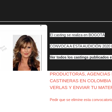
El casting se realiza en BOGOTÁ
CONVOCA A ESTA AUDICIÓN 2020 
Ver todos los castings publicados 
PRODUCTORAS, AGENCIAS D
CASTINERAS EN COLOMBIA 
VERLAS Y ENVIAR TU MATE
Pedir que se elimine esta convocatoria