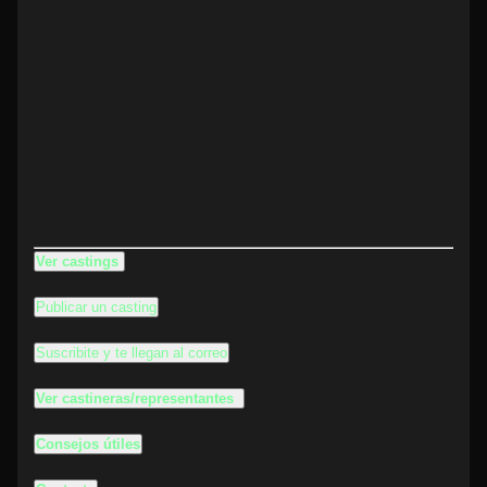
Ver castings
Publicar un casting
Suscribite y te llegan al correo
Ver castineras/representantes
Consejos útiles