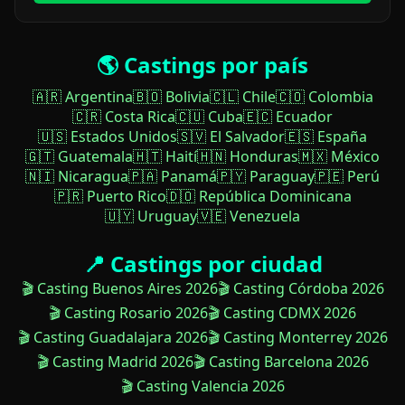
🌎 Castings por país
🇦🇷 Argentina
🇧🇴 Bolivia
🇨🇱 Chile
🇨🇴 Colombia
🇨🇷 Costa Rica
🇨🇺 Cuba
🇪🇨 Ecuador
🇺🇸 Estados Unidos
🇸🇻 El Salvador
🇪🇸 España
🇬🇹 Guatemala
🇭🇹 Haití
🇭🇳 Honduras
🇲🇽 México
🇳🇮 Nicaragua
🇵🇦 Panamá
🇵🇾 Paraguay
🇵🇪 Perú
🇵🇷 Puerto Rico
🇩🇴 República Dominicana
🇺🇾 Uruguay
🇻🇪 Venezuela
📍 Castings por ciudad
🎬 Casting Buenos Aires 2026
🎬 Casting Córdoba 2026
🎬 Casting Rosario 2026
🎬 Casting CDMX 2026
🎬 Casting Guadalajara 2026
🎬 Casting Monterrey 2026
🎬 Casting Madrid 2026
🎬 Casting Barcelona 2026
🎬 Casting Valencia 2026