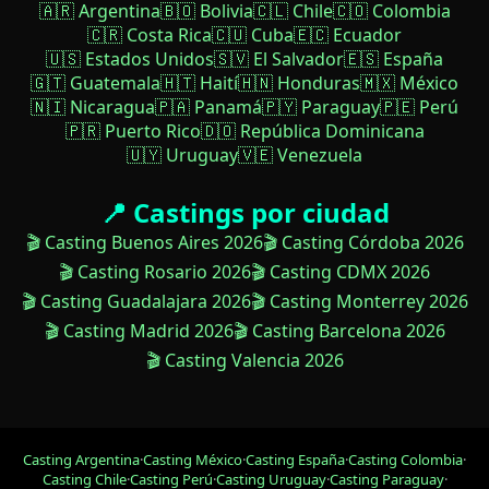
🇦🇷 Argentina
🇧🇴 Bolivia
🇨🇱 Chile
🇨🇴 Colombia
🇨🇷 Costa Rica
🇨🇺 Cuba
🇪🇨 Ecuador
🇺🇸 Estados Unidos
🇸🇻 El Salvador
🇪🇸 España
🇬🇹 Guatemala
🇭🇹 Haití
🇭🇳 Honduras
🇲🇽 México
🇳🇮 Nicaragua
🇵🇦 Panamá
🇵🇾 Paraguay
🇵🇪 Perú
🇵🇷 Puerto Rico
🇩🇴 República Dominicana
🇺🇾 Uruguay
🇻🇪 Venezuela
📍 Castings por ciudad
🎬 Casting Buenos Aires 2026
🎬 Casting Córdoba 2026
🎬 Casting Rosario 2026
🎬 Casting CDMX 2026
🎬 Casting Guadalajara 2026
🎬 Casting Monterrey 2026
🎬 Casting Madrid 2026
🎬 Casting Barcelona 2026
🎬 Casting Valencia 2026
Casting Argentina
·
Casting México
·
Casting España
·
Casting Colombia
·
Casting Chile
·
Casting Perú
·
Casting Uruguay
·
Casting Paraguay
·