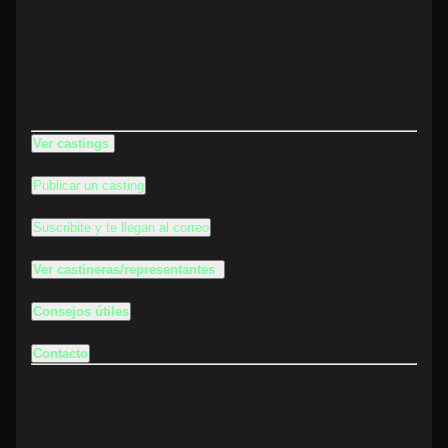
Ver castings
Publicar un casting
Suscribite y te llegan al correo
Ver castineras/representantes
Consejos útiles
Contacto