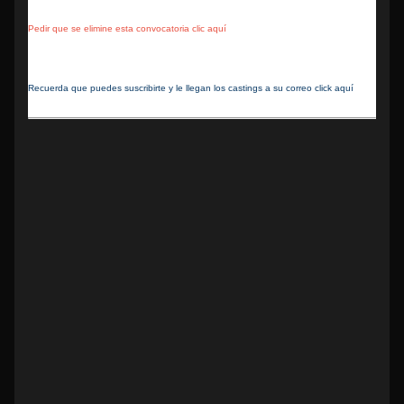
Pedir que se elimine esta convocatoria clic aquí
Recuerda que puedes suscribirte y le llegan los castings a su correo click aquí