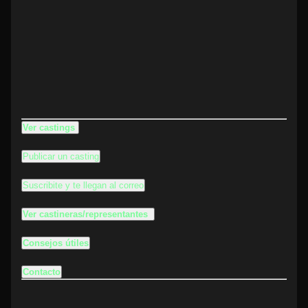
Ver castings
Publicar un casting
Suscribite y te llegan al correo
Ver castineras/representantes
Consejos útiles
Contacto