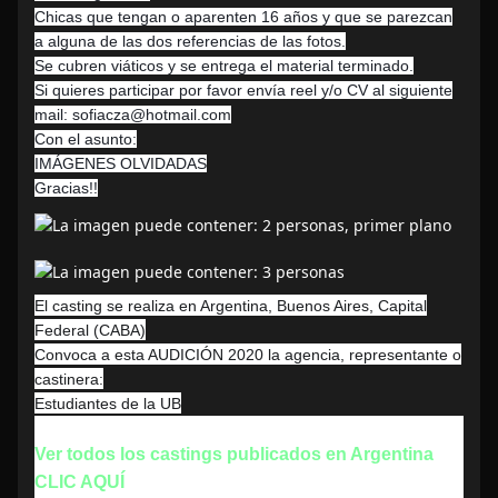
Chicas que tengan o aparenten 16 años y que se parezcan
a alguna de las dos referencias de las fotos.
Se cubren viáticos y se entrega el material terminado.
Si quieres participar por favor envía reel y/o CV al siguiente
mail: sofiacza@hotmail.com
Con el asunto:
IMÁGENES OLVIDADAS
Gracias!!
El casting se realiza en Argentina, Buenos Aires, Capital
Federal (CABA)
Convoca a esta AUDICIÓN 2020 la agencia, representante o
castinera:
Estudiantes de la UB
Ver todos los castings publicados en Argentina
CLIC AQUÍ