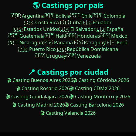
🌎 Castings por país
🇦🇷 Argentina
🇧🇴 Bolivia
🇨🇱 Chile
🇨🇴 Colombia
🇨🇷 Costa Rica
🇨🇺 Cuba
🇪🇨 Ecuador
🇺🇸 Estados Unidos
🇸🇻 El Salvador
🇪🇸 España
🇬🇹 Guatemala
🇭🇹 Haití
🇭🇳 Honduras
🇲🇽 México
🇳🇮 Nicaragua
🇵🇦 Panamá
🇵🇾 Paraguay
🇵🇪 Perú
🇵🇷 Puerto Rico
🇩🇴 República Dominicana
🇺🇾 Uruguay
🇻🇪 Venezuela
📍 Castings por ciudad
🎬 Casting Buenos Aires 2026
🎬 Casting Córdoba 2026
🎬 Casting Rosario 2026
🎬 Casting CDMX 2026
🎬 Casting Guadalajara 2026
🎬 Casting Monterrey 2026
🎬 Casting Madrid 2026
🎬 Casting Barcelona 2026
🎬 Casting Valencia 2026