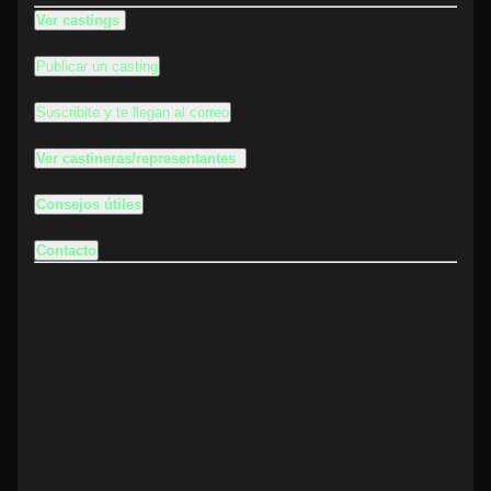
Ver castings
Publicar un casting
Suscribite y te llegan al correo
Ver castineras/representantes
Consejos útiles
Contacto