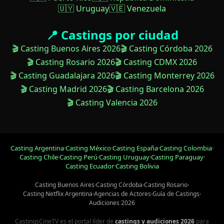
🇺🇾 Uruguay
🇻🇪 Venezuela
📍 Castings por ciudad
🎬 Casting Buenos Aires 2026
🎬 Casting Córdoba 2026
🎬 Casting Rosario 2026
🎬 Casting CDMX 2026
🎬 Casting Guadalajara 2026
🎬 Casting Monterrey 2026
🎬 Casting Madrid 2026
🎬 Casting Barcelona 2026
🎬 Casting Valencia 2026
Casting Argentina
·
Casting México
·
Casting España
·
Casting Colombia
·
Casting Chile
·
Casting Perú
·
Casting Uruguay
·
Casting Paraguay
·
Casting Ecuador
·
Casting Bolivia
Casting Buenos Aires
·
Casting Córdoba
·
Casting Rosario
·
Casting Netflix Argentina
·
Agencias de Actores
·
Guía de Castings
·
Audiciones 2026
CastingsCineTV es el portal líder de
castings y audiciones 2026
para