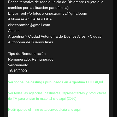
Fecha tentativa de rodaje: Inicio de Diciembre (sujeto a la
cambios por la situación pandémica)
Enviar reel y/o fotos a cinecaramba@gmail.com
A filmarse en CABA o GBA
cinecaramba@gmail.com
Ambito
Argentina > Ciudad Autónoma de Buenos Aires > Ciudad
Autónoma de Buenos Aires
Tipo de Remuneración
Remunerado: Remunerado
Vencimiento
16/10/2020
Ver todos los castings publicados en Argentina CLIC AQUÍ
Ver todas las agencias, castineras, representantes y productoras
de TV para enviar tu material clic aquí (2020)
Pedir que se elimine esta convocatoria clic aquí