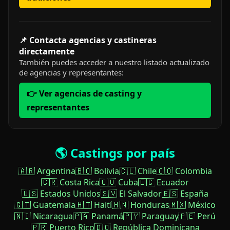
📌 Contacta agencias y castineras
directamente
También puedes acceder a nuestro listado actualizado
de agencias y representantes:
👉 Ver agencias de casting y
representantes
🌎 Castings por país
🇦🇷 Argentina
🇧🇴 Bolivia
🇨🇱 Chile
🇨🇴 Colombia
🇨🇷 Costa Rica
🇨🇺 Cuba
🇪🇨 Ecuador
🇺🇸 Estados Unidos
🇸🇻 El Salvador
🇪🇸 España
🇬🇹 Guatemala
🇭🇹 Haití
🇭🇳 Honduras
🇲🇽 México
🇳🇮 Nicaragua
🇵🇦 Panamá
🇵🇾 Paraguay
🇵🇪 Perú
🇵🇷 Puerto Rico
🇩🇴 República Dominicana