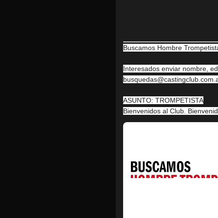
Buscamos Hombre Trompetista
Interesados enviar nombre, eda
busquedas@castingclub.com.
ASUNTO: TROMPETISTA
Bienvenidos al Club. Bienveni