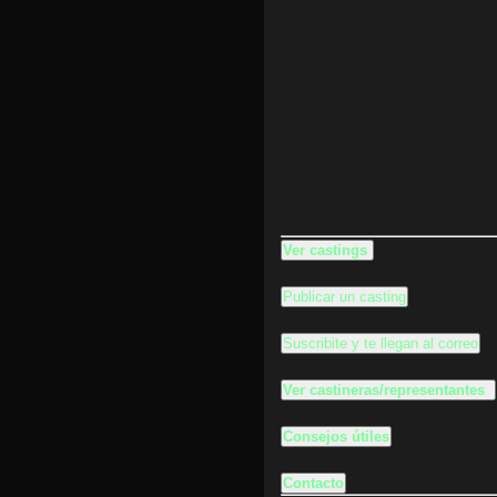
Ver castings
Publicar un casting
Suscribite y te llegan al correo
Ver castineras/representantes
Consejos útiles
Contacto