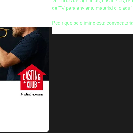
Ver todas las agencias, castineras, re
de TV para enviar tu material clic aquí
Pedir que se elimine esta convocatoria