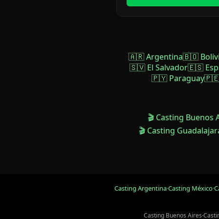
🇦🇷 Argentina
🇧🇴 Boliv
🇸🇻 El Salvador
🇪🇸 Es
🇵🇾 Paraguay
🇵
🎬 Casting Buenos 
🎬 Casting Guadalajar
Casting Argentina
·
Casting México
·
C
Casting Buenos Aires
·
Casti