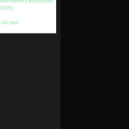
presentantes y productoras
 (2020)
 clic aquí