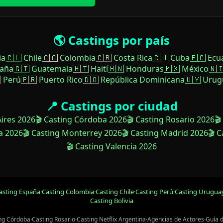
🌎 Castings por país
ia
🇨🇱 Chile
🇨🇴 Colombia
🇨🇷 Costa Rica
🇨🇺 Cuba
🇪🇨 Ecu
paña
🇬🇹 Guatemala
🇭🇹 Haití
🇭🇳 Honduras
🇲🇽 México
🇳
 Perú
🇵🇷 Puerto Rico
🇩🇴 República Dominicana
🇺🇾 Urug
📍 Castings por ciudad
Aires 2026
🎬 Casting Córdoba 2026
🎬 Casting Rosario 2026
🎬
a 2026
🎬 Casting Monterrey 2026
🎬 Casting Madrid 2026
🎬 
🎬 Casting Valencia 2026
asting España
·
Casting Colombia
·
Casting Chile
·
Casting Perú
·
Casting Urugua
Casting Bolivia
ng Córdoba
·
Casting Rosario
·
Casting Netflix Argentina
·
Agencias de Actores
·
Guía 