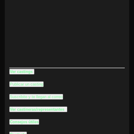
Ver castings
Publicar un casting
Suscribite y te llegan al correo
Ver castineras/representantes
Consejos útiles