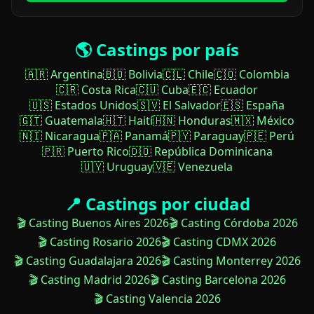
🌎 Castings por país
🇦🇷 Argentina
🇧🇴 Bolivia
🇨🇱 Chile
🇨🇴 Colombia
🇨🇷 Costa Rica
🇨🇺 Cuba
🇪🇨 Ecuador
🇺🇸 Estados Unidos
🇸🇻 El Salvador
🇪🇸 España
🇬🇹 Guatemala
🇭🇹 Haití
🇭🇳 Honduras
🇲🇽 México
🇳🇮 Nicaragua
🇵🇦 Panamá
🇵🇾 Paraguay
🇵🇪 Perú
🇵🇷 Puerto Rico
🇩🇴 República Dominicana
🇺🇾 Uruguay
🇻🇪 Venezuela
📍 Castings por ciudad
🎬 Casting Buenos Aires 2026
🎬 Casting Córdoba 2026
🎬 Casting Rosario 2026
🎬 Casting CDMX 2026
🎬 Casting Guadalajara 2026
🎬 Casting Monterrey 2026
🎬 Casting Madrid 2026
🎬 Casting Barcelona 2026
🎬 Casting Valencia 2026