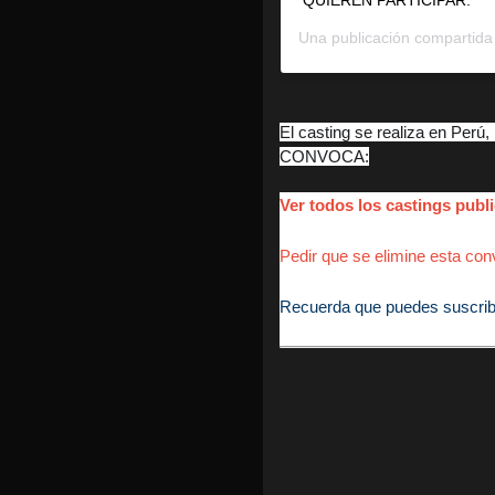
Una publicación compartida
El casting se realiza en Perú,
CONVOCA:
Ver todos los castings pu
Pedir que se elimine esta conv
Recuerda que puedes suscribirt