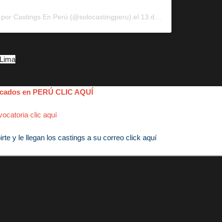
 por
Castings En Perú
(@solocastingperu) el
13 de Ago de 2020 a las 7:36 PDT
 Lima
blicados en PERÚ CLIC AQUÍ
ocatoria clic aquí
e y le llegan los castings a su correo click aquí