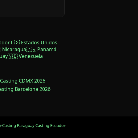
ador
🇺🇸 Estados Unidos
 Nicaragua
🇵🇦 Panamá
uay
🇻🇪 Venezuela
 Casting CDMX 2026
Casting Barcelona 2026
y
·
Casting Paraguay
·
Casting Ecuador
·