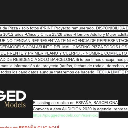
de Pizza / solo fotos /PRINT Proyecto re
munerado. DISPONIBILIDA 
10/12 años •Chico y Chica 23/28 años •Hombre Adulto y Mujer adulta
ro QUE NO TENGAN REPRESENTANTE NI AGENCIA DE REPRESENTACIÓN
UGGEDMODELS.COM ASUNTO DEL MAIL CASTING PIZZA TODOS LO
 DE FRENTE Y PRIMER PLANO Y CUERPO . - NOMBRE COMPLETO -
 DE RESIDENCIA SOLO BARCELONA Si tu perfil nos encaja, nos pon
emos la información del proyecto (tarifas, fechas de rodaje, derechos,
 todos los candidatos aunque trataremos de hacerlo. FECHA LÍMITE
El casting se realiza en ESPAÑA, BARCELONA
Convoca a esta AUDICIÓN 2020 la agencia, represen
https://pluggedmodels.com/es/inicio/
blicados en ESPAÑA CLIC AQUÍ