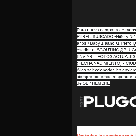
Para nueva campana de marca 
PERFIL BUSCADO •Niño y Niña 
años • Baby 1 aaño •1 Per
escribir a: SCOUTING@PL
ENVIAR: - FOTOS ACTUALES
(FECHA NACIMIENTO) - CIUDAD
A los seleccionados les enviar
siempre podemos responder a
de SEPTIEMBRE
Ver todos los castings pu