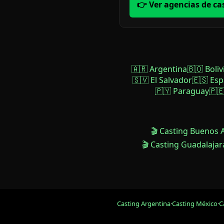
👉 Ver agencias de ca
🇦🇷 Argentina
🇧🇴 Boliv
🇸🇻 El Salvador
🇪🇸 Es
🇵🇾 Paraguay
🇵
🎬 Casting Buenos 
🎬 Casting Guadalajar
Casting Argentina
·
Casting México
·
C