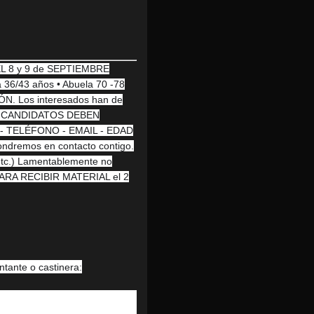
EL 8 y 9 de SEPTIEMBRE
 36/43 años • Abuela 70 -78
. Los interesados han de
S CANDIDATOS DEBEN
 TELÉFONO - EMAIL - EDAD
dremos en contacto contigo.
 etc.) Lamentablemente no
 PARA RECIBIR MATERIAL el 2
tante o castinera: