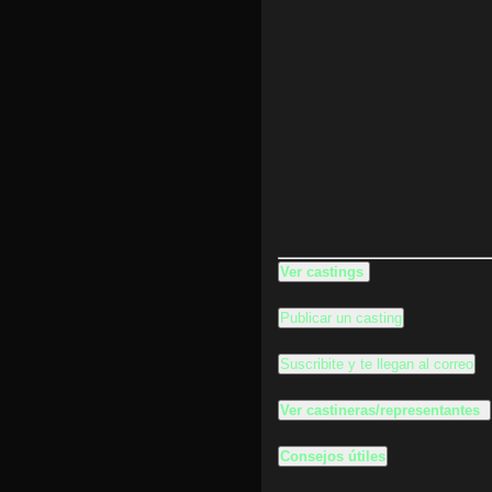
Ver castings
Publicar un casting
Suscribite y te llegan al correo
Ver castineras/representantes
Consejos útiles