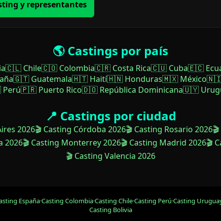
sting y representantes
🌎 Castings por país
ia
🇨🇱 Chile
🇨🇴 Colombia
🇨🇷 Costa Rica
🇨🇺 Cuba
🇪🇨 Ecu
paña
🇬🇹 Guatemala
🇭🇹 Haití
🇭🇳 Honduras
🇲🇽 México
🇳
 Perú
🇵🇷 Puerto Rico
🇩🇴 República Dominicana
🇺🇾 Urug
📍 Castings por ciudad
Aires 2026
🎬 Casting Córdoba 2026
🎬 Casting Rosario 2026
🎬
a 2026
🎬 Casting Monterrey 2026
🎬 Casting Madrid 2026
🎬 
🎬 Casting Valencia 2026
asting España
·
Casting Colombia
·
Casting Chile
·
Casting Perú
·
Casting Urugua
Casting Bolivia