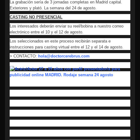
La grabación sería de 3 jornadas completas en Madrid capital.
Exteriores y plató. La semana del 24 de agosto.
CASTING NO PRESENCIAL
Los interesados deberán enviar su reel/bobina a nuestro correo
electrónico entre el 10 y el 12 de agosto.
Los seleccionados en este proceso recibirán separata e
instrucciones para casting virtual entre el 12 y el 14 de agosto.
> CONTACTO:
hola@doctorcerebrus.com
Categoría :CASTINGS
Localización :Madrid
Tipo :Publicidad
Rem :Remunerado
¿Qué perfil buscas? :Hombres, Mujeres
¿Qué edad buscas? :de 26 a 35 años