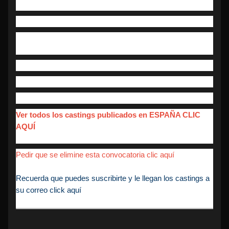
Email: :hola@doctorcerebrus.com
Web :www.doctorcerebrus.com
Actriz/Actor 27 a 35 años con perfil presentador/a para
publicidad online MADRID. Rodaje semana 24 agosto
Fecha inicio y finalización casting
Fecha Inicio:10/08/2020
Fecha de fin:12/08/2020
Ver todos los castings publicados en ESPAÑA CLIC
AQUÍ
Pedir que se elimine esta convocatoria clic aquí
Recuerda que puedes suscribirte y le llegan los castings a
su correo click aquí