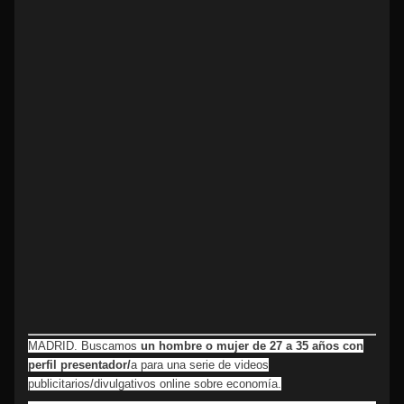
MADRID. Buscamos
un hombre o mujer de 27 a 35 años con
perfil presentador/
a para una serie de videos
publicitarios/divulgativos online sobre economía.