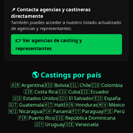
📌 Contacta agencias y castineras
directamente
También puedes acceder a nuestro listado actualizado
de agencias y representantes:
👉 Ver agencias de casting y
representantes
🌎 Castings por país
🇦🇷 Argentina
🇧🇴 Bolivia
🇨🇱 Chile
🇨🇴 Colombia
🇨🇷 Costa Rica
🇨🇺 Cuba
🇪🇨 Ecuador
🇺🇸 Estados Unidos
🇸🇻 El Salvador
🇪🇸 España
🇬🇹 Guatemala
🇭🇹 Haití
🇭🇳 Honduras
🇲🇽 México
🇳🇮 Nicaragua
🇵🇦 Panamá
🇵🇾 Paraguay
🇵🇪 Perú
🇵🇷 Puerto Rico
🇩🇴 República Dominicana
🇺🇾 Uruguay
🇻🇪 Venezuela