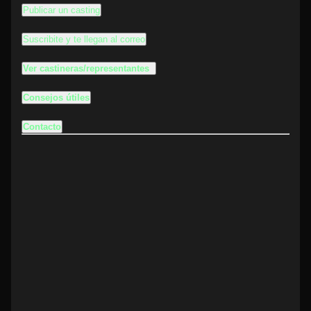
Publicar un casting
Suscribite y te llegan al correo
Ver castineras/representantes
Consejos útiles
Contacto