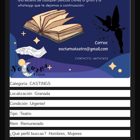
Categoría :CASTINGS
Localización :Granada
Condición :Urgente!
Tipo :Teatro
Rem :Remunerado
¿Qué perfil buscas? :Hombres, Mujeres