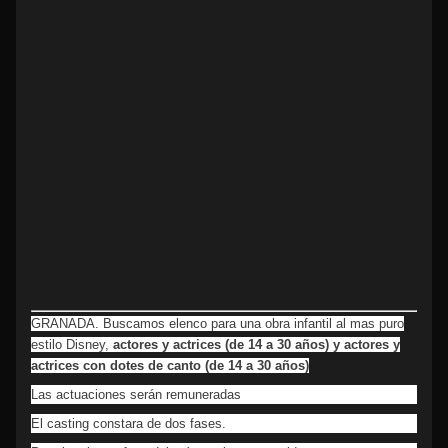
GRANADA. Buscamos elenco para una obra infantil al mas puro
estilo Disney,
actores y actrices (de 14 a 30 años) y actores y
actrices con dotes de canto (de 14 a 30 años)
Las actuaciones serán remuneradas
El casting constara de dos fases.