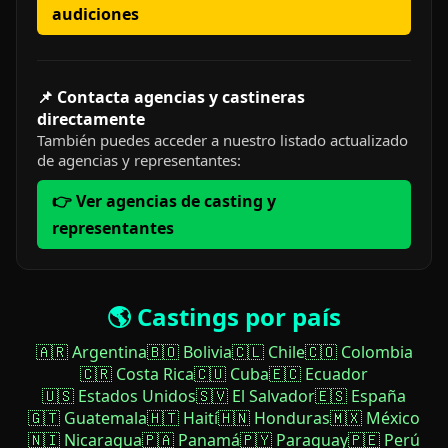
audiciones
📌 Contacta agencias y castineras
directamente
También puedes acceder a nuestro listado actualizado
de agencias y representantes:
👉 Ver agencias de casting y
representantes
🌎 Castings por país
🇦🇷 Argentina
🇧🇴 Bolivia
🇨🇱 Chile
🇨🇴 Colombia
🇨🇷 Costa Rica
🇨🇺 Cuba
🇪🇨 Ecuador
🇺🇸 Estados Unidos
🇸🇻 El Salvador
🇪🇸 España
🇬🇹 Guatemala
🇭🇹 Haití
🇭🇳 Honduras
🇲🇽 México
🇳🇮 Nicaragua
🇵🇦 Panamá
🇵🇾 Paraguay
🇵🇪 Perú