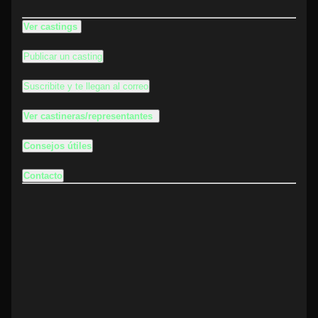
Ver castings
Publicar un casting
Suscribite y te llegan al correo
Ver castineras/representantes
Consejos útiles
Contacto