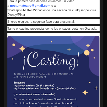
Para la primera fase deberás enviarnos un video
a
nocturnateatro@gmail.com
o al
whatsapp
661767622
haciendo una escena de cualquier pelicula
Disney/Pixar
Si eres elegido, la segunda fase será presencial.
Tanto el casting presencial como los ensayos serán en Granada.