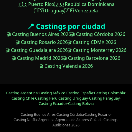
🇵🇷 Puerto Rico
🇩🇴 República Dominicana
🇺🇾 Uruguay
🇻🇪 Venezuela
📍 Castings por ciudad
🎬 Casting Buenos Aires 2026
🎬 Casting Córdoba 2026
🎬 Casting Rosario 2026
🎬 Casting CDMX 2026
🎬 Casting Guadalajara 2026
🎬 Casting Monterrey 2026
🎬 Casting Madrid 2026
🎬 Casting Barcelona 2026
🎬 Casting Valencia 2026
Casting Argentina
·
Casting México
·
Casting España
·
Casting Colombia
·
Casting Chile
·
Casting Perú
·
Casting Uruguay
·
Casting Paraguay
·
Casting Ecuador
·
Casting Bolivia
Casting Buenos Aires
·
Casting Córdoba
·
Casting Rosario
·
Casting Netflix Argentina
·
Agencias de Actores
·
Guía de Castings
·
Audiciones 2026