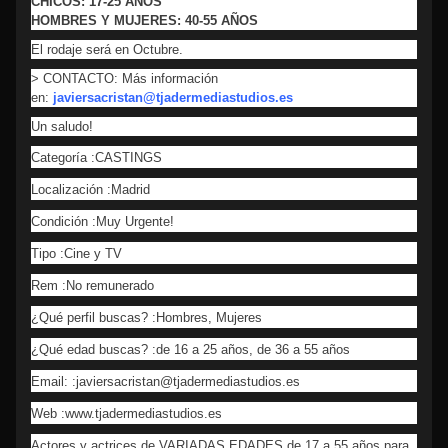
CHICOS: 17-25 AÑOS
HOMBRES Y MUJERES: 40-55 AÑOS
El rodaje será en Octubre.
> CONTACTO: Más información
en:
javiersacristan@tjadermediastudios.es
Un saludo!
Categoría :CASTINGS
Localización :Madrid
Condición :Muy Urgente!
Tipo :Cine y TV
Rem :No remunerado
¿Qué perfil buscas? :Hombres, Mujeres
¿Qué edad buscas? :de 16 a 25 años, de 36 a 55 años
Email: :javiersacristan@tjadermediastudios.es
Web :www.tjadermediastudios.es
Actores y actrices de VARIADAS EDADES de 17 a 55 años para