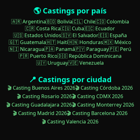
🌎 Castings por país
🇦🇷 Argentina
🇧🇴 Bolivia
🇨🇱 Chile
🇨🇴 Colombia
🇨🇷 Costa Rica
🇨🇺 Cuba
🇪🇨 Ecuador
🇺🇸 Estados Unidos
🇸🇻 El Salvador
🇪🇸 España
🇬🇹 Guatemala
🇭🇹 Haití
🇭🇳 Honduras
🇲🇽 México
🇳🇮 Nicaragua
🇵🇦 Panamá
🇵🇾 Paraguay
🇵🇪 Perú
🇵🇷 Puerto Rico
🇩🇴 República Dominicana
🇺🇾 Uruguay
🇻🇪 Venezuela
📍 Castings por ciudad
🎬 Casting Buenos Aires 2026
🎬 Casting Córdoba 2026
🎬 Casting Rosario 2026
🎬 Casting CDMX 2026
🎬 Casting Guadalajara 2026
🎬 Casting Monterrey 2026
🎬 Casting Madrid 2026
🎬 Casting Barcelona 2026
🎬 Casting Valencia 2026