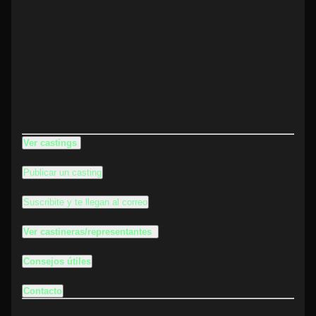
Ver castings
Publicar un casting
Suscribite y te llegan al correo
Ver castineras/representantes
Consejos útiles
Contacto