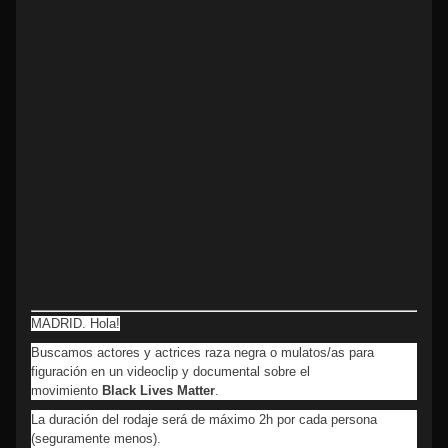
MADRID. Hola!
Buscamos actores y actrices raza negra o mulatos/as para
figuración en un videoclip y documental sobre el
movimiento
Black Lives Matter
.
La duración del rodaje será de máximo 2h por cada persona
(seguramente menos).