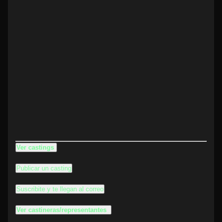
Ver castings
Publicar un casting
Suscribite y te llegan al correo
Ver castineras/representantes