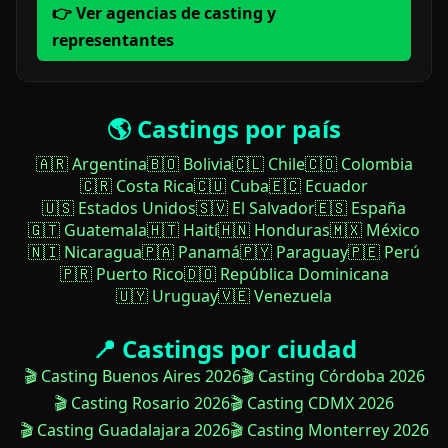
👉 Ver agencias de casting y
representantes
🌎 Castings por país
🇦🇷 Argentina
🇧🇴 Bolivia
🇨🇱 Chile
🇨🇴 Colombia
🇨🇷 Costa Rica
🇨🇺 Cuba
🇪🇨 Ecuador
🇺🇸 Estados Unidos
🇸🇻 El Salvador
🇪🇸 España
🇬🇹 Guatemala
🇭🇹 Haití
🇭🇳 Honduras
🇲🇽 México
🇳🇮 Nicaragua
🇵🇦 Panamá
🇵🇾 Paraguay
🇵🇪 Perú
🇵🇷 Puerto Rico
🇩🇴 República Dominicana
🇺🇾 Uruguay
🇻🇪 Venezuela
📍 Castings por ciudad
🎬 Casting Buenos Aires 2026
🎬 Casting Córdoba 2026
🎬 Casting Rosario 2026
🎬 Casting CDMX 2026
🎬 Casting Guadalajara 2026
🎬 Casting Monterrey 2026