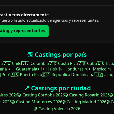
 castineras directamente
uestro listado actualizado de agencias y representantes:
sting y representantes
🌎 Castings por país
ia
🇨🇱 Chile
🇨🇴 Colombia
🇨🇷 Costa Rica
🇨🇺 Cuba
🇪🇨 Ecu
paña
🇬🇹 Guatemala
🇭🇹 Haití
🇭🇳 Honduras
🇲🇽 México
🇳
 Perú
🇵🇷 Puerto Rico
🇩🇴 República Dominicana
🇺🇾 Urug
📍 Castings por ciudad
Aires 2026
🎬 Casting Córdoba 2026
🎬 Casting Rosario 2026
🎬
a 2026
🎬 Casting Monterrey 2026
🎬 Casting Madrid 2026
🎬 
🎬 Casting Valencia 2026