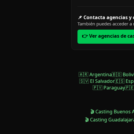
📌 Contacta agencias y
También puedes acceder a n
👉 Ver agencias de ca
🇦🇷 Argentina
🇧🇴 Boliv
🇸🇻 El Salvador
🇪🇸 Es
🇵🇾 Paraguay
🇵
🎬 Casting Buenos 
🎬 Casting Guadalajar