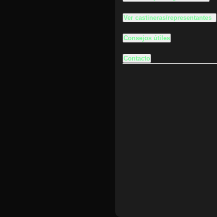
Ver castineras/representantes
Consejos útiles
Contacto