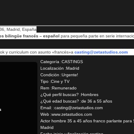
 36, Madrid, España
os bilingüe francés – español
para pequeña parte en serie internacio
k y curriculum con asunto «francés»a
casting@zetastudios.com
Categoría :CASTINGS
Localización :Madrid
Condición :Urgente!
Tipo :Cine y TV
Rem :Remunerado
¿Qué perfil buscas? :Hombres
¿Qué edad buscas? :de 36 a 55 años
Email: :casting@zetastudios.com
Web :www.zetastudios.com
Actor hombre 35 a 45 años franco parlante para S
Madrid