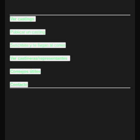
Ver castings
Publicar un casting
Suscribite y te llegan al correo
Ver castineras/representantes
Consejos útiles
Contacto