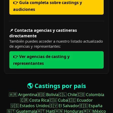
👉 Guía completa sobre castings y
audiciones
📌 Contacta agencias y castineras
directamente
También puedes acceder a nuestro listado actualizado
de agencias y representantes:
👉 Ver agencias de casting y
representantes
🌎 Castings por país
🇦🇷 Argentina
🇧🇴 Bolivia
🇨🇱 Chile
🇨🇴 Colombia
🇨🇷 Costa Rica
🇨🇺 Cuba
🇪🇨 Ecuador
🇺🇸 Estados Unidos
🇸🇻 El Salvador
🇪🇸 España
🇬🇹 Guatemala
🇭🇹 Haití
🇭🇳 Honduras
🇲🇽 México