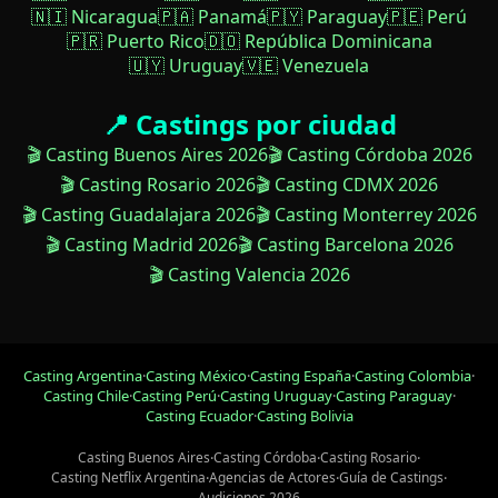
🇳🇮 Nicaragua
🇵🇦 Panamá
🇵🇾 Paraguay
🇵🇪 Perú
🇵🇷 Puerto Rico
🇩🇴 República Dominicana
🇺🇾 Uruguay
🇻🇪 Venezuela
📍 Castings por ciudad
🎬 Casting Buenos Aires 2026
🎬 Casting Córdoba 2026
🎬 Casting Rosario 2026
🎬 Casting CDMX 2026
🎬 Casting Guadalajara 2026
🎬 Casting Monterrey 2026
🎬 Casting Madrid 2026
🎬 Casting Barcelona 2026
🎬 Casting Valencia 2026
Casting Argentina
·
Casting México
·
Casting España
·
Casting Colombia
·
Casting Chile
·
Casting Perú
·
Casting Uruguay
·
Casting Paraguay
·
Casting Ecuador
·
Casting Bolivia
Casting Buenos Aires
·
Casting Córdoba
·
Casting Rosario
·
Casting Netflix Argentina
·
Agencias de Actores
·
Guía de Castings
·
Audiciones 2026