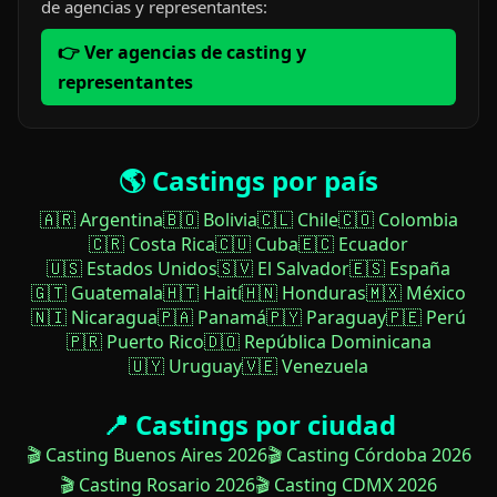
de agencias y representantes:
👉 Ver agencias de casting y
representantes
🌎 Castings por país
🇦🇷 Argentina
🇧🇴 Bolivia
🇨🇱 Chile
🇨🇴 Colombia
🇨🇷 Costa Rica
🇨🇺 Cuba
🇪🇨 Ecuador
🇺🇸 Estados Unidos
🇸🇻 El Salvador
🇪🇸 España
🇬🇹 Guatemala
🇭🇹 Haití
🇭🇳 Honduras
🇲🇽 México
🇳🇮 Nicaragua
🇵🇦 Panamá
🇵🇾 Paraguay
🇵🇪 Perú
🇵🇷 Puerto Rico
🇩🇴 República Dominicana
🇺🇾 Uruguay
🇻🇪 Venezuela
📍 Castings por ciudad
🎬 Casting Buenos Aires 2026
🎬 Casting Córdoba 2026
🎬 Casting Rosario 2026
🎬 Casting CDMX 2026