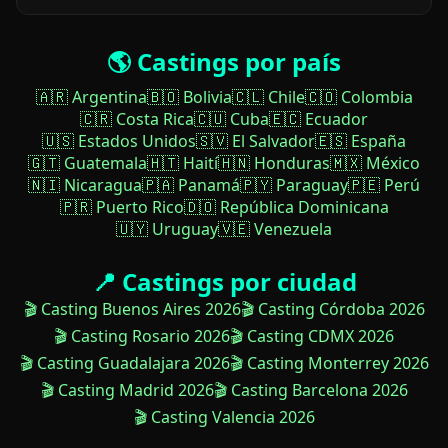
🌎 Castings por país
🇦🇷 Argentina
🇧🇴 Bolivia
🇨🇱 Chile
🇨🇴 Colombia
🇨🇷 Costa Rica
🇨🇺 Cuba
🇪🇨 Ecuador
🇺🇸 Estados Unidos
🇸🇻 El Salvador
🇪🇸 España
🇬🇹 Guatemala
🇭🇹 Haití
🇭🇳 Honduras
🇲🇽 México
🇳🇮 Nicaragua
🇵🇦 Panamá
🇵🇾 Paraguay
🇵🇪 Perú
🇵🇷 Puerto Rico
🇩🇴 República Dominicana
🇺🇾 Uruguay
🇻🇪 Venezuela
📍 Castings por ciudad
🎬 Casting Buenos Aires 2026
🎬 Casting Córdoba 2026
🎬 Casting Rosario 2026
🎬 Casting CDMX 2026
🎬 Casting Guadalajara 2026
🎬 Casting Monterrey 2026
🎬 Casting Madrid 2026
🎬 Casting Barcelona 2026
🎬 Casting Valencia 2026