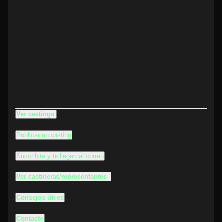
Ver castings
Publicar un casting
Suscribite y te llegan al correo
Ver castineras/representantes
Consejos útiles
Contacto