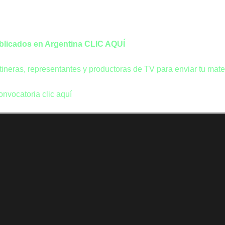
ublicados en Argentina CLIC AQUÍ
tineras, representantes y productoras de TV para enviar tu mater
onvocatoria clic aquí