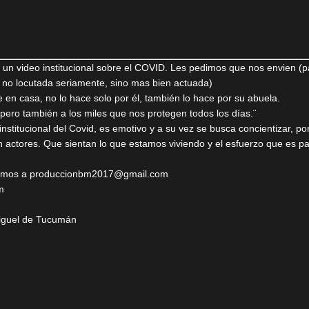
n video institucional sobre el COVID. Les pedimos que nos envien (pa
 no locutada seriamente, sino mas bien actuada)
en casa, no lo hace solo por él, también lo hace por su abuela.
 pero también a los miles que nos protegen todos los días.¨
titucional del Covid, es emotivo y a su vez se busca concientizar, po
 actores. Que sientan lo que estamos viviendo y el esfuerzo que es pa
demos a produccionbm2017@gmail.com
m
iguel de Tucumán