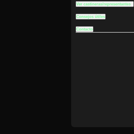
Ver castineras/representantes
Consejos útiles
Contacto