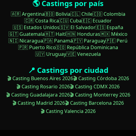
🌎 Castings por país
🇦🇷 Argentina
🇧🇴 Bolivia
🇨🇱 Chile
🇨🇴 Colombia
🇨🇷 Costa Rica
🇨🇺 Cuba
🇪🇨 Ecuador
🇺🇸 Estados Unidos
🇸🇻 El Salvador
🇪🇸 España
🇬🇹 Guatemala
🇭🇹 Haití
🇭🇳 Honduras
🇲🇽 México
🇳🇮 Nicaragua
🇵🇦 Panamá
🇵🇾 Paraguay
🇵🇪 Perú
🇵🇷 Puerto Rico
🇩🇴 República Dominicana
🇺🇾 Uruguay
🇻🇪 Venezuela
📍 Castings por ciudad
🎬 Casting Buenos Aires 2026
🎬 Casting Córdoba 2026
🎬 Casting Rosario 2026
🎬 Casting CDMX 2026
🎬 Casting Guadalajara 2026
🎬 Casting Monterrey 2026
🎬 Casting Madrid 2026
🎬 Casting Barcelona 2026
🎬 Casting Valencia 2026