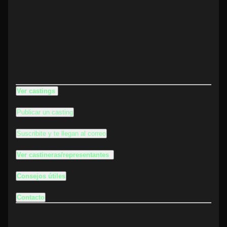
Ver castings
Publicar un casting
Suscribite y te llegan al correo
Ver castineras/representantes
Consejos útiles
Contacto