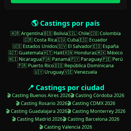
🌎 Castings por país
🇦🇷 Argentina
🇧🇴 Bolivia
🇨🇱 Chile
🇨🇴 Colombia
🇨🇷 Costa Rica
🇨🇺 Cuba
🇪🇨 Ecuador
🇺🇸 Estados Unidos
🇸🇻 El Salvador
🇪🇸 España
🇬🇹 Guatemala
🇭🇹 Haití
🇭🇳 Honduras
🇲🇽 México
🇳🇮 Nicaragua
🇵🇦 Panamá
🇵🇾 Paraguay
🇵🇪 Perú
🇵🇷 Puerto Rico
🇩🇴 República Dominicana
🇺🇾 Uruguay
🇻🇪 Venezuela
📍 Castings por ciudad
🎬 Casting Buenos Aires 2026
🎬 Casting Córdoba 2026
🎬 Casting Rosario 2026
🎬 Casting CDMX 2026
🎬 Casting Guadalajara 2026
🎬 Casting Monterrey 2026
🎬 Casting Madrid 2026
🎬 Casting Barcelona 2026
🎬 Casting Valencia 2026