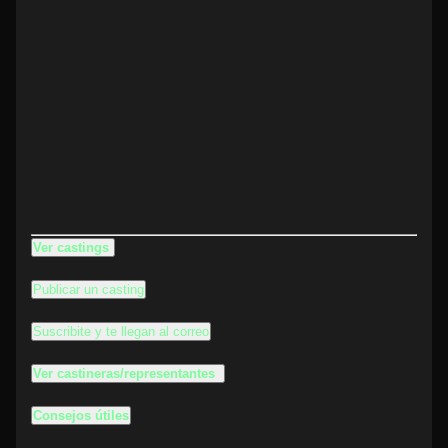
Ver castings
Publicar un casting
Suscribite y te llegan al correo
Ver castineras/representantes
Consejos útiles