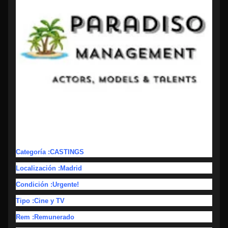
Categoría :CASTINGS
Localización :Madrid
Condición :Urgente!
Tipo :Cine y TV
Rem :Remunerado