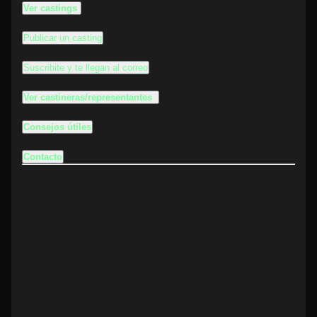
Ver castings
Publicar un casting
Suscribite y te llegan al correo
Ver castineras/representantes
Consejos útiles
Contacto