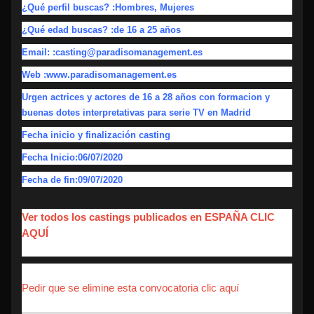
¿Qué perfil buscas? :Hombres, Mujeres
¿Qué edad buscas? :de 16 a 25 años
Email: :casting@paradisomanagement.es
Web :www.paradisomanagement.es
Urgen actrices y actores de 16 a 28 años con formacion y
buenas dotes interpretativas para serie TV en Madrid
Fecha inicio y finalización casting
Fecha Inicio:06/07/2020
Fecha de fin:09/07/2020
Ver todos los castings publicados en ESPAÑA CLIC
AQUÍ
Pedir que se elimine esta convocatoria clic aquí