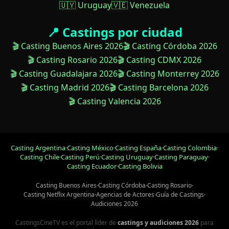
🇺🇾 Uruguay
🇻🇪 Venezuela
📍 Castings por ciudad
🎬 Casting Buenos Aires 2026
🎬 Casting Córdoba 2026
🎬 Casting Rosario 2026
🎬 Casting CDMX 2026
🎬 Casting Guadalajara 2026
🎬 Casting Monterrey 2026
🎬 Casting Madrid 2026
🎬 Casting Barcelona 2026
🎬 Casting Valencia 2026
Casting Argentina
·
Casting México
·
Casting España
·
Casting Colombia
·
Casting Chile
·
Casting Perú
·
Casting Uruguay
·
Casting Paraguay
·
Casting Ecuador
·
Casting Bolivia
Casting Buenos Aires
·
Casting Córdoba
·
Casting Rosario
·
Casting Netflix Argentina
·
Agencias de Actores
·
Guía de Castings
·
Audiciones 2026
CastingsCineTV es el portal líder de
castings y audiciones 2026
para