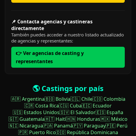
📌 Contacta agencias y castineras
directamente
También puedes acceder a nuestro listado actualizado
de agencias y representantes:
👉 Ver agencias de casting y
representantes
🌎 Castings por país
🇦🇷 Argentina
🇧🇴 Bolivia
🇨🇱 Chile
🇨🇴 Colombia
🇨🇷 Costa Rica
🇨🇺 Cuba
🇪🇨 Ecuador
🇺🇸 Estados Unidos
🇸🇻 El Salvador
🇪🇸 España
🇬🇹 Guatemala
🇭🇹 Haití
🇭🇳 Honduras
🇲🇽 México
🇳🇮 Nicaragua
🇵🇦 Panamá
🇵🇾 Paraguay
🇵🇪 Perú
🇵🇷 Puerto Rico
🇩🇴 República Dominicana