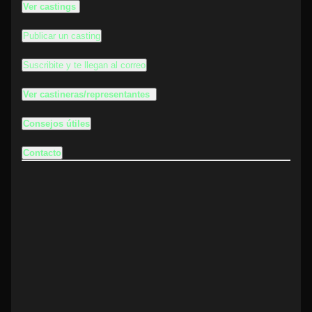
Ver castings
Publicar un casting
Suscribite y te llegan al correo
Ver castineras/representantes
Consejos útiles
Contacto