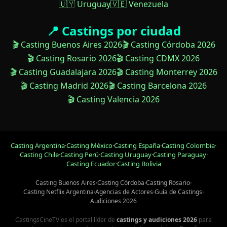
🇺🇾 Uruguay
🇻🇪 Venezuela
📍 Castings por ciudad
🎬 Casting Buenos Aires 2026
🎬 Casting Córdoba 2026
🎬 Casting Rosario 2026
🎬 Casting CDMX 2026
🎬 Casting Guadalajara 2026
🎬 Casting Monterrey 2026
🎬 Casting Madrid 2026
🎬 Casting Barcelona 2026
🎬 Casting Valencia 2026
Casting Argentina
·
Casting México
·
Casting España
·
Casting Colombia
·
Casting Chile
·
Casting Perú
·
Casting Uruguay
·
Casting Paraguay
·
Casting Ecuador
·
Casting Bolivia
Casting Buenos Aires
·
Casting Córdoba
·
Casting Rosario
·
Casting Netflix Argentina
·
Agencias de Actores
·
Guía de Castings
·
Audiciones 2026
CastingsCineTV es el portal líder de
castings y audiciones 2026
para