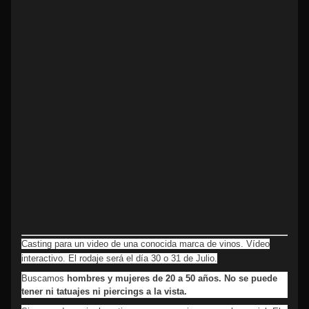
Casting para un video de una conocida marca de vinos. Vídeo
interactivo. El rodaje será el día 30 o 31 de Julio.
Buscamos
hombres y mujeres de 20 a 50 años.
No se puede
tener ni tatuajes ni piercings a la vista.