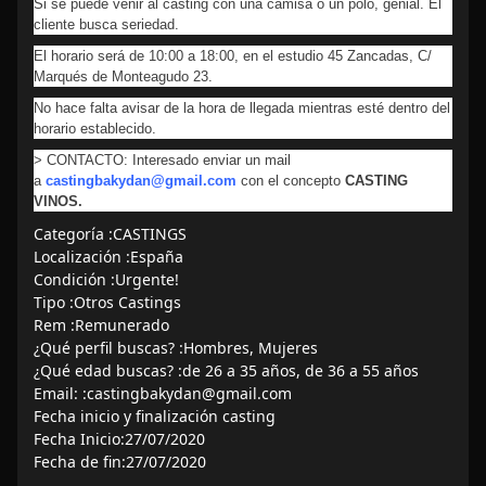
Si se puede venir al casting con una camisa o un polo, genial. El
cliente busca seriedad.
El horario será de 10:00 a 18:00, en el estudio 45 Zancadas, C/
Marqués de Monteagudo 23.
No hace falta avisar de la hora de llegada mientras esté dentro del
horario establecido.
> CONTACTO: Interesado enviar un mail
a
castingbakydan@gmail.com
con el concepto
CASTING
VINOS.
Categoría :CASTINGS
Localización :España
Condición :Urgente!
Tipo :Otros Castings
Rem :Remunerado
¿Qué perfil buscas? :Hombres, Mujeres
¿Qué edad buscas? :de 26 a 35 años, de 36 a 55 años
Email: :castingbakydan@gmail.com
Fecha inicio y finalización casting
Fecha Inicio:27/07/2020
Fecha de fin:27/07/2020