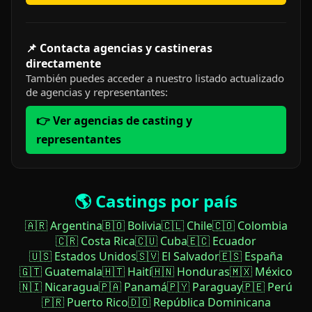
📌 Contacta agencias y castineras
directamente
También puedes acceder a nuestro listado actualizado
de agencias y representantes:
👉 Ver agencias de casting y
representantes
🌎 Castings por país
🇦🇷 Argentina
🇧🇴 Bolivia
🇨🇱 Chile
🇨🇴 Colombia
🇨🇷 Costa Rica
🇨🇺 Cuba
🇪🇨 Ecuador
🇺🇸 Estados Unidos
🇸🇻 El Salvador
🇪🇸 España
🇬🇹 Guatemala
🇭🇹 Haití
🇭🇳 Honduras
🇲🇽 México
🇳🇮 Nicaragua
🇵🇦 Panamá
🇵🇾 Paraguay
🇵🇪 Perú
🇵🇷 Puerto Rico
🇩🇴 República Dominicana