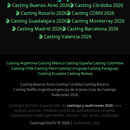
🎬 Casting Buenos Aires 2026
🎬 Casting Córdoba 2026
🎬 Casting Rosario 2026
🎬 Casting CDMX 2026
🎬 Casting Guadalajara 2026
🎬 Casting Monterrey 2026
🎬 Casting Madrid 2026
🎬 Casting Barcelona 2026
🎬 Casting Valencia 2026
Casting Argentina
·
Casting México
·
Casting España
·
Casting Colombia
·
Casting Chile
·
Casting Perú
·
Casting Uruguay
·
Casting Paraguay
·
Casting Ecuador
·
Casting Bolivia
Casting Buenos Aires
·
Casting Córdoba
·
Casting Rosario
·
Casting Netflix Argentina
·
Agencias de Actores
·
Guía de Castings
·
Audiciones 2026
CastingsCineTV es el portal líder de
castings y audiciones 2026
para
actores, actrices, modelos y extras en Latinoamérica y España.
Convocatorias reales para Netflix, Disney+, cine, series y publicidad.
CastingsCineTV © 2026 |
Audiciones 2026