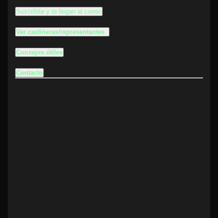
Suscribite y te llegan al correo
Ver castineras/representantes
Consejos útiles
Contacto