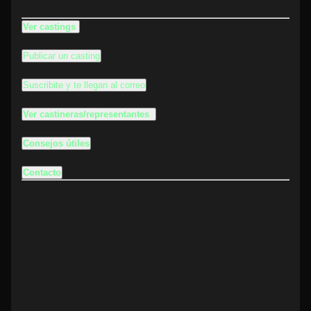
Ver castings
Publicar un casting
Suscribite y te llegan al correo
Ver castineras/representantes
Consejos útiles
Contacto