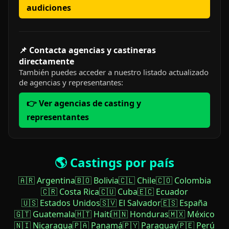
audiciones
📌 Contacta agencias y castineras
directamente
También puedes acceder a nuestro listado actualizado
de agencias y representantes:
👉 Ver agencias de casting y
representantes
🌎 Castings por país
🇦🇷 Argentina
🇧🇴 Bolivia
🇨🇱 Chile
🇨🇴 Colombia
🇨🇷 Costa Rica
🇨🇺 Cuba
🇪🇨 Ecuador
🇺🇸 Estados Unidos
🇸🇻 El Salvador
🇪🇸 España
🇬🇹 Guatemala
🇭🇹 Haití
🇭🇳 Honduras
🇲🇽 México
🇳🇮 Nicaragua
🇵🇦 Panamá
🇵🇾 Paraguay
🇵🇪 Perú