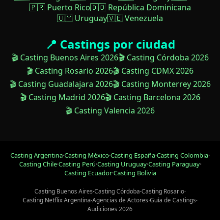
🇵🇷 Puerto Rico
🇩🇴 República Dominicana
🇺🇾 Uruguay
🇻🇪 Venezuela
📍 Castings por ciudad
🎬 Casting Buenos Aires 2026
🎬 Casting Córdoba 2026
🎬 Casting Rosario 2026
🎬 Casting CDMX 2026
🎬 Casting Guadalajara 2026
🎬 Casting Monterrey 2026
🎬 Casting Madrid 2026
🎬 Casting Barcelona 2026
🎬 Casting Valencia 2026
Casting Argentina
·
Casting México
·
Casting España
·
Casting Colombia
·
Casting Chile
·
Casting Perú
·
Casting Uruguay
·
Casting Paraguay
·
Casting Ecuador
·
Casting Bolivia
Casting Buenos Aires
·
Casting Córdoba
·
Casting Rosario
·
Casting Netflix Argentina
·
Agencias de Actores
·
Guía de Castings
·
Audiciones 2026