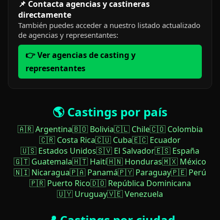
📌 Contacta agencias y castineras
directamente
También puedes acceder a nuestro listado actualizado
de agencias y representantes:
👉 Ver agencias de casting y
representantes
🌎 Castings por país
🇦🇷 Argentina
🇧🇴 Bolivia
🇨🇱 Chile
🇨🇴 Colombia
🇨🇷 Costa Rica
🇨🇺 Cuba
🇪🇨 Ecuador
🇺🇸 Estados Unidos
🇸🇻 El Salvador
🇪🇸 España
🇬🇹 Guatemala
🇭🇹 Haití
🇭🇳 Honduras
🇲🇽 México
🇳🇮 Nicaragua
🇵🇦 Panamá
🇵🇾 Paraguay
🇵🇪 Perú
🇵🇷 Puerto Rico
🇩🇴 República Dominicana
🇺🇾 Uruguay
🇻🇪 Venezuela
📍 Castings por ciudad