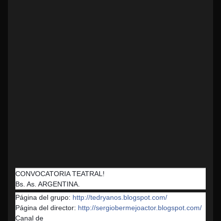
CONVOCATORIA TEATRAL!
Bs. As. ARGENTINA.
Página del grupo:
http://tedryanos.blogspot.com/
Página del director:
http://sergiobermejoactor.blogspot.com/
Canal de