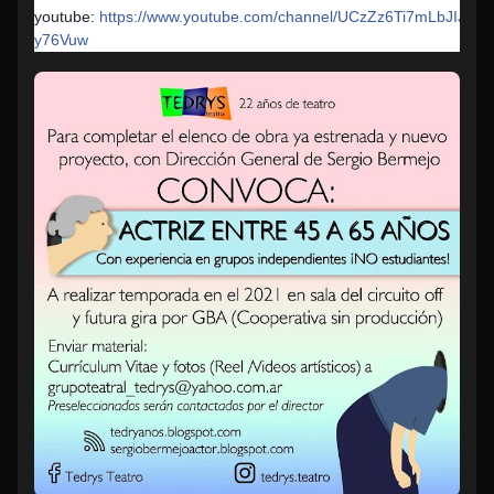
youtube:
https://www.youtube.com/channel/UCzZz6Ti7mLbJIJ6s-
y76Vuw