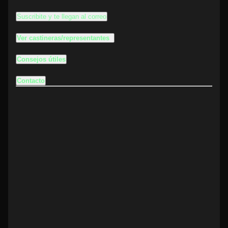
Suscribite y te llegan al correo
Ver castineras/representantes
Consejos útiles
Contacto