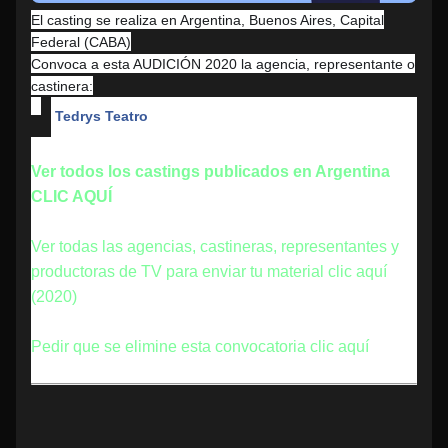
El casting se realiza en Argentina, Buenos Aires, Capital
Federal (CABA)
Convoca a esta AUDICIÓN 2020 la agencia, representante o
castinera:
Tedrys Teatro
Ver todos los castings publicados en Argentina
CLIC AQUÍ
Ver todas las agencias, castineras, representantes y
productoras de TV para enviar tu material clic aquí
(2020)
Pedir que se elimine esta convocatoria clic aquí