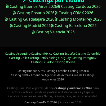
🎬 Casting Buenos Aires 2026
🎬 Casting Córdoba 2026
🎬 Casting Rosario 2026
🎬 Casting CDMX 2026
🎬 Casting Guadalajara 2026
🎬 Casting Monterrey 2026
🎬 Casting Madrid 2026
🎬 Casting Barcelona 2026
🎬 Casting Valencia 2026
Casting Argentina
·
Casting México
·
Casting España
·
Casting Colombia
·
Casting Chile
·
Casting Perú
·
Casting Uruguay
·
Casting Paraguay
·
Casting Ecuador
·
Casting Bolivia
Casting Buenos Aires
·
Casting Córdoba
·
Casting Rosario
·
Casting Netflix Argentina
·
Agencias de Actores
·
Guía de Castings
·
Audiciones 2026
CastingsCineTV es el portal líder de
castings y audiciones 2026
para
actores, actrices, modelos y extras en Latinoamérica y España.
Convocatorias reales para Netflix, Disney+, cine, series y publicidad.
CastingsCineTV © 2026 |
Audiciones 2026