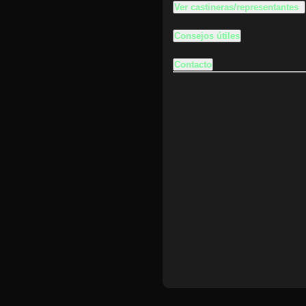
Ver castineras/representantes
Consejos útiles
Contacto