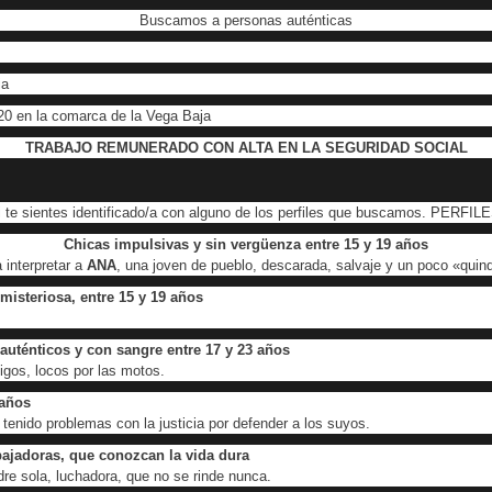
Buscamos a personas auténticas
ia
20 en la comarca de la Vega Baja
TRABAJO REMUNERADO CON ALTA EN LA SEGURIDAD SOCIAL
i te sientes identificado/a con alguno de los perfiles que buscamos. PERFILE
Chicas impulsivas y sin vergüenza entre 15 y 19 años
 interpretar a
ANA
, una joven de pueblo, descarada, salvaje y un poco «quinq
misteriosa, entre 15 y 19 años
auténticos y con sangre entre 17 y 23 años
gos, locos por las motos.
 años
 tenido problemas con la justicia por defender a los suyos.
abajadoras, que conozcan la vida dura
re sola, luchadora, que no se rinde nunca.