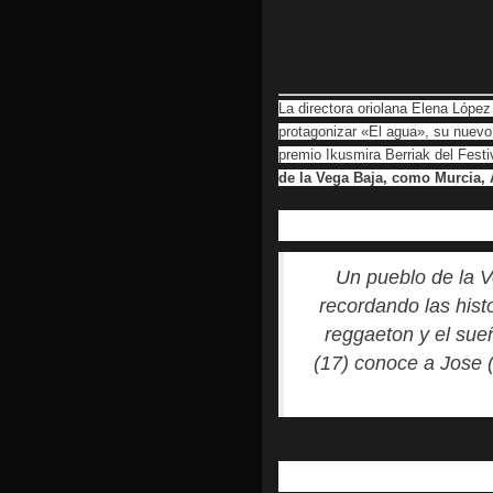
La directora oriolana Elena Lópe
protagonizar «El agua», su nuevo
premio Ikusmira Berriak del Festi
de la Vega Baja, como Murcia, 
Un pueblo de la V
recordando las hist
reggaeton y el sue
(17) conoce a Jose (