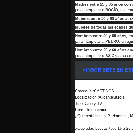
Madres entre 25 y 35 años con
para interpretar a
ROCÍO
, una ma
Mujeres entre 50 y 99 años atre
Mujeres de todas las edades qu
Hombres entre 40 y 60 años, co
para interpretar a
PEDRO
, un agr
Hombres entre 20 y 60 años qu
para interpretar a
AZIZ
y a sus c
> INSCRÍBETE EN E
Categoría :CASTINGS
Localización :AlicanteMurcia
Tipo :Cine y TV
Rem :Remunerado
¿Qué perfil buscas? :Hombres, M
¿Qué edad buscas? :de 16 a 25 a