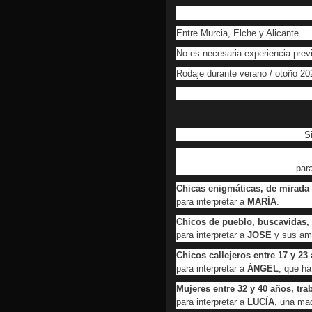
Entre Murcia, Elche y Alicante
No es necesaria experiencia prev
Rodaje durante verano / otoño 20
S
para
Chicas enigmáticas, de mirada 
para interpretar a
MARÍA
.
Chicos de pueblo, buscavidas, 
para interpretar a
JOSE
y sus ami
Chicos callejeros entre 17 y 23
para interpretar a
ÁNGEL
, que ha
Mujeres entre 32 y 40 años, tr
para interpretar a
LUCÍA
, una mad