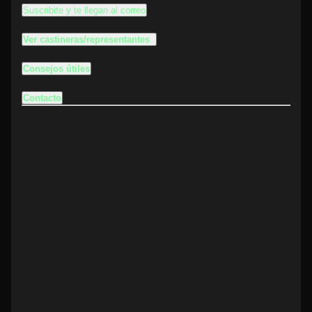
Suscribite y te llegan al correo
Ver castineras/representantes
Consejos útiles
Contacto