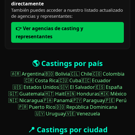
directamente
También puedes acceder a nuestro listado actualizado
de agencias y representantes:
👉 Ver agencias de casting y
representantes
🌎 Castings por país
🇦🇷 Argentina
🇧🇴 Bolivia
🇨🇱 Chile
🇨🇴 Colombia
🇨🇷 Costa Rica
🇨🇺 Cuba
🇪🇨 Ecuador
🇺🇸 Estados Unidos
🇸🇻 El Salvador
🇪🇸 España
🇬🇹 Guatemala
🇭🇹 Haití
🇭🇳 Honduras
🇲🇽 México
🇳🇮 Nicaragua
🇵🇦 Panamá
🇵🇾 Paraguay
🇵🇪 Perú
🇵🇷 Puerto Rico
🇩🇴 República Dominicana
🇺🇾 Uruguay
🇻🇪 Venezuela
📍 Castings por ciudad