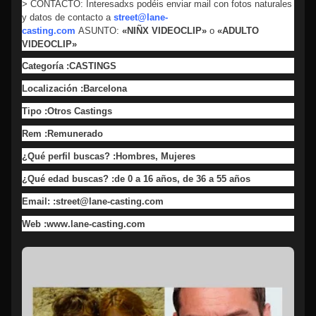
> CONTACTO: Interesadxs podéis enviar mail con fotos naturales
y datos de contacto a
street@lane-
casting.com
ASUNTO:
«NIÑX VIDEOCLIP»
o
«ADULTO
VIDEOCLIP»
Categoría :CASTINGS
Localización :Barcelona
Tipo :Otros Castings
Rem :Remunerado
¿Qué perfil buscas? :Hombres, Mujeres
¿Qué edad buscas? :de 0 a 16 años, de 36 a 55 años
Email: :street@lane-casting.com
Web :www.lane-casting.com