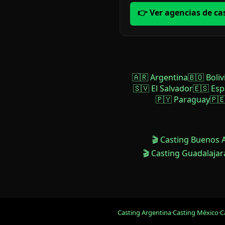
👉 Ver agencias de ca
🇦🇷 Argentina
🇧🇴 Boliv
🇸🇻 El Salvador
🇪🇸 Es
🇵🇾 Paraguay
🇵
🎬 Casting Buenos 
🎬 Casting Guadalajar
Casting Argentina
·
Casting México
·
C