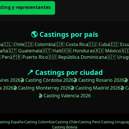
sting y representantes
🌎 Castings por país
ia
🇨🇱 Chile
🇨🇴 Colombia
🇨🇷 Costa Rica
🇨🇺 Cuba
🇪🇨 Ecu
paña
🇬🇹 Guatemala
🇭🇹 Haití
🇭🇳 Honduras
🇲🇽 México
🇳
 Perú
🇵🇷 Puerto Rico
🇩🇴 República Dominicana
🇺🇾 Urug
📍 Castings por ciudad
Aires 2026
🎬 Casting Córdoba 2026
🎬 Casting Rosario 2026
🎬
a 2026
🎬 Casting Monterrey 2026
🎬 Casting Madrid 2026
🎬 
🎬 Casting Valencia 2026
asting España
·
Casting Colombia
·
Casting Chile
·
Casting Perú
·
Casting Urugua
Casting Bolivia