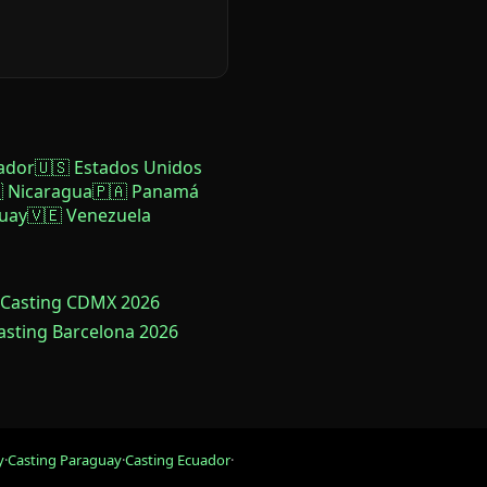
ador
🇺🇸 Estados Unidos
 Nicaragua
🇵🇦 Panamá
uay
🇻🇪 Venezuela
 Casting CDMX 2026
Casting Barcelona 2026
y
·
Casting Paraguay
·
Casting Ecuador
·