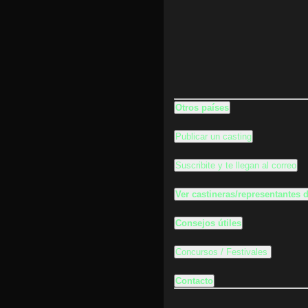
Otros países
Publicar un casting
Suscribite y te llegan al correo
Ver castineras/representantes
Consejos útiles
Concursos / Festivales
Contacto