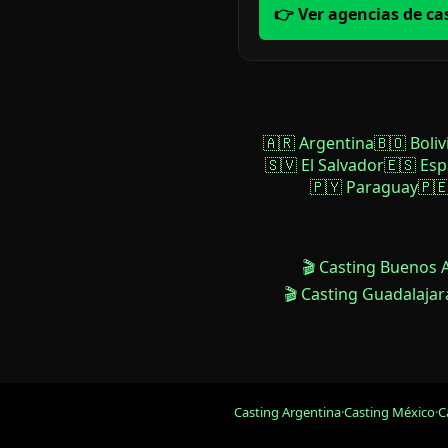
👉 Ver agencias de ca
🇦🇷 Argentina
🇧🇴 Boliv
🇸🇻 El Salvador
🇪🇸 Es
🇵🇾 Paraguay
🇵
🎬 Casting Buenos 
🎬 Casting Guadalajar
Casting Argentina
·
Casting México
·
C