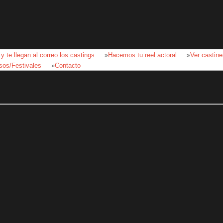
 y te llegan al correo los castings
»
Hacemos tu reel actoral
»
Ver castine
sos/Festivales
»
Contacto