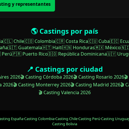
sting y representantes
🌎 Castings por país
ia
🇨🇱 Chile
🇨🇴 Colombia
🇨🇷 Costa Rica
🇨🇺 Cuba
🇪🇨 Ecu
paña
🇬🇹 Guatemala
🇭🇹 Haití
🇭🇳 Honduras
🇲🇽 México
🇳
 Perú
🇵🇷 Puerto Rico
🇩🇴 República Dominicana
🇺🇾 Urug
📍 Castings por ciudad
Aires 2026
🎬 Casting Córdoba 2026
🎬 Casting Rosario 2026
🎬
a 2026
🎬 Casting Monterrey 2026
🎬 Casting Madrid 2026
🎬 
🎬 Casting Valencia 2026
asting España
·
Casting Colombia
·
Casting Chile
·
Casting Perú
·
Casting Urugua
Casting Bolivia