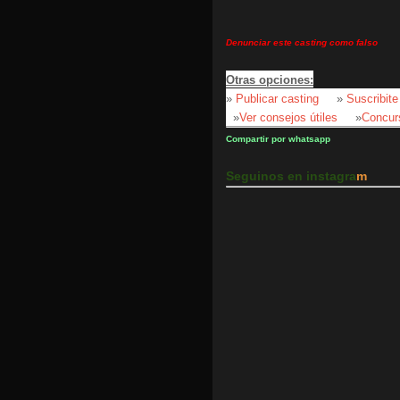
Denunciar este casting como falso
Otras opciones:
»
Publicar casting
»
Suscribite
»
Ver consejos útiles
»
Concur
Compartir por whatsapp
Seguinos en instagra
m