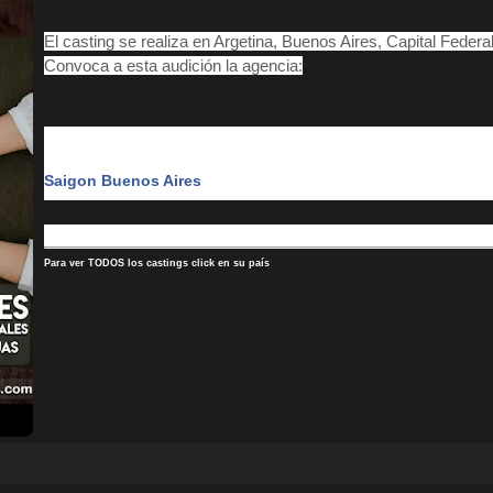
El casting se realiza en Argetina, Buenos Aires, Capital Feder
Convoca a esta audición la agencia:
Saigon Buenos Aires
Para ver TODOS los castings click en su país