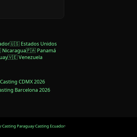
ador
🇺🇸 Estados Unidos
 Nicaragua
🇵🇦 Panamá
uay
🇻🇪 Venezuela
 Casting CDMX 2026
Casting Barcelona 2026
y
·
Casting Paraguay
·
Casting Ecuador
·