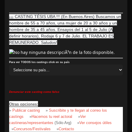
¡¡¡ CASTING TÉSIS UBA !!! (En Buenos Aires) Buscamos un
hombre de 55 a 70 años, una mujer de 20 a 30 años y un
hombre de 35 a 45 años. Ensayos del 1 al 5 de Julio (A
definir horarios), Rodaje 6 y 7 de Julio. EL TRABAJO ES
REMUNERADO. Saludos!
Para ver TODOS los castings click en su país
Denunciar este casting como falso
Otras opciones:
»
Publicar casting
»
Suscribite y te llegan al correo los
castings
»
Hacemos tu reel actoral
»
Ver
castineras/representantes
(Sólo Arg)
»
Ver consejos útiles
»
Concursos/Festivales
»
Contacto