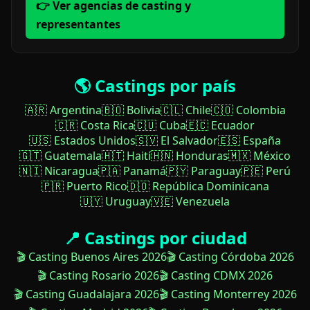
👉 Ver agencias de casting y
representantes
🌎 Castings por país
🇦🇷 Argentina
🇧🇴 Bolivia
🇨🇱 Chile
🇨🇴 Colombia
🇨🇷 Costa Rica
🇨🇺 Cuba
🇪🇨 Ecuador
🇺🇸 Estados Unidos
🇸🇻 El Salvador
🇪🇸 España
🇬🇹 Guatemala
🇭🇹 Haití
🇭🇳 Honduras
🇲🇽 México
🇳🇮 Nicaragua
🇵🇦 Panamá
🇵🇾 Paraguay
🇵🇪 Perú
🇵🇷 Puerto Rico
🇩🇴 República Dominicana
🇺🇾 Uruguay
🇻🇪 Venezuela
📍 Castings por ciudad
🎬 Casting Buenos Aires 2026
🎬 Casting Córdoba 2026
🎬 Casting Rosario 2026
🎬 Casting CDMX 2026
🎬 Casting Guadalajara 2026
🎬 Casting Monterrey 2026