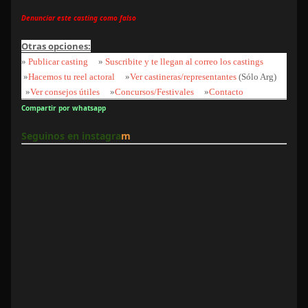
Denunciar este casting como falso
Otras opciones:
»
Publicar casting
»
Suscribite y te llegan al correo los castings
»
Hacemos tu reel actoral
»
Ver castineras/representantes
(Sólo Arg)
»
Ver consejos útiles
»
Concursos/Festivales
»
Contacto
Compartir por whatsapp
Seguinos en instagra
m