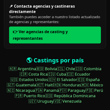
📌 Contacta agencias y castineras
directamente
También puedes acceder a nuestro listado actualizado
de agencias y representantes:
👉 Ver agencias de casting y
representantes
🌎 Castings por país
🇦🇷 Argentina
🇧🇴 Bolivia
🇨🇱 Chile
🇨🇴 Colombia
🇨🇷 Costa Rica
🇨🇺 Cuba
🇪🇨 Ecuador
🇺🇸 Estados Unidos
🇸🇻 El Salvador
🇪🇸 España
🇬🇹 Guatemala
🇭🇹 Haití
🇭🇳 Honduras
🇲🇽 México
🇳🇮 Nicaragua
🇵🇦 Panamá
🇵🇾 Paraguay
🇵🇪 Perú
🇵🇷 Puerto Rico
🇩🇴 República Dominicana
🇺🇾 Uruguay
🇻🇪 Venezuela