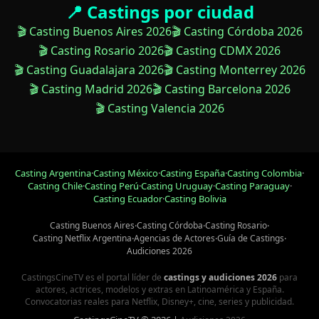
📍 Castings por ciudad
🎬 Casting Buenos Aires 2026
🎬 Casting Córdoba 2026
🎬 Casting Rosario 2026
🎬 Casting CDMX 2026
🎬 Casting Guadalajara 2026
🎬 Casting Monterrey 2026
🎬 Casting Madrid 2026
🎬 Casting Barcelona 2026
🎬 Casting Valencia 2026
Casting Argentina
·
Casting México
·
Casting España
·
Casting Colombia
·
Casting Chile
·
Casting Perú
·
Casting Uruguay
·
Casting Paraguay
·
Casting Ecuador
·
Casting Bolivia
Casting Buenos Aires
·
Casting Córdoba
·
Casting Rosario
·
Casting Netflix Argentina
·
Agencias de Actores
·
Guía de Castings
·
Audiciones 2026
CastingsCineTV es el portal líder de
castings y audiciones 2026
para
actores, actrices, modelos y extras en Latinoamérica y España.
Convocatorias reales para Netflix, Disney+, cine, series y publicidad.