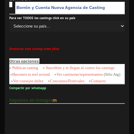
Borrón y Cuenta Nueva Agencia de Casting
Para ver TODOS los castings click en su país
Denunciar este casting como falso
Otras opciones:
»
Publicar casting
»
Suscribite y te llegan al correo los castings
»
Hacemos tu reel actoral
»
Ver castineras/representantes
(Sólo Arg)
»
Ver consejos útiles
»
Concursos/Festivales
»
Contacto
Compartir por whatsapp
Seguinos en instagra
m