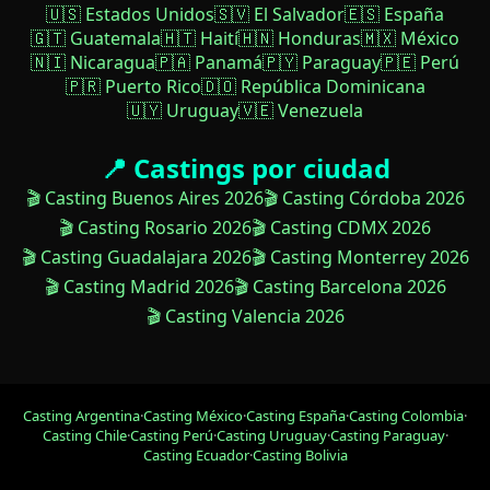
🇺🇸 Estados Unidos
🇸🇻 El Salvador
🇪🇸 España
🇬🇹 Guatemala
🇭🇹 Haití
🇭🇳 Honduras
🇲🇽 México
🇳🇮 Nicaragua
🇵🇦 Panamá
🇵🇾 Paraguay
🇵🇪 Perú
🇵🇷 Puerto Rico
🇩🇴 República Dominicana
🇺🇾 Uruguay
🇻🇪 Venezuela
📍 Castings por ciudad
🎬 Casting Buenos Aires 2026
🎬 Casting Córdoba 2026
🎬 Casting Rosario 2026
🎬 Casting CDMX 2026
🎬 Casting Guadalajara 2026
🎬 Casting Monterrey 2026
🎬 Casting Madrid 2026
🎬 Casting Barcelona 2026
🎬 Casting Valencia 2026
Casting Argentina
·
Casting México
·
Casting España
·
Casting Colombia
·
Casting Chile
·
Casting Perú
·
Casting Uruguay
·
Casting Paraguay
·
Casting Ecuador
·
Casting Bolivia