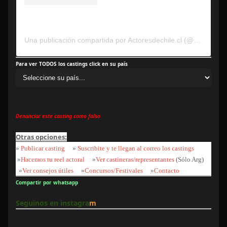
Una publicación compartida por Actoresdechile.cl (@actoresdechile)
Para ver TODOS los castings click en su país
Denunciar este casting como falso
Otras opciones:
»
Publicar casting
»
Suscribite y te llegan al correo los castings
»
Hacemos tu reel actoral
»
Ver castineras/representantes
(Sólo Arg)
»
Ver consejos útiles
»
Concursos/Festivales
»
Contacto
Compartir por whatsapp
Seguinos en instagra
m