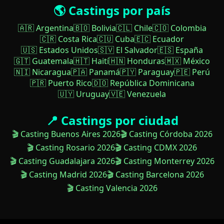
🌎 Castings por país
🇦🇷 Argentina
🇧🇴 Bolivia
🇨🇱 Chile
🇨🇴 Colombia
🇨🇷 Costa Rica
🇨🇺 Cuba
🇪🇨 Ecuador
🇺🇸 Estados Unidos
🇸🇻 El Salvador
🇪🇸 España
🇬🇹 Guatemala
🇭🇹 Haití
🇭🇳 Honduras
🇲🇽 México
🇳🇮 Nicaragua
🇵🇦 Panamá
🇵🇾 Paraguay
🇵🇪 Perú
🇵🇷 Puerto Rico
🇩🇴 República Dominicana
🇺🇾 Uruguay
🇻🇪 Venezuela
📍 Castings por ciudad
🎬 Casting Buenos Aires 2026
🎬 Casting Córdoba 2026
🎬 Casting Rosario 2026
🎬 Casting CDMX 2026
🎬 Casting Guadalajara 2026
🎬 Casting Monterrey 2026
🎬 Casting Madrid 2026
🎬 Casting Barcelona 2026
🎬 Casting Valencia 2026