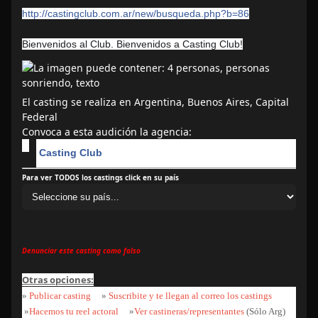
http://castingclub.com.ar/
new/busqueda.php?b=86
Bienvenidos al Club. Bienvenidos a Casting Club!
El casting se realiza en Argentina, Buenos Aires, Capital
Federal
Convoca a esta audición la agencia:
Casting Club
Para ver TODOS los castings click en su país
Denunciar este casting como falso
Otras opciones:
»
Publicar casting
»
Suscribite y te llegan al correo los castings
»
Hacemos tu reel actoral
»
Ver castineras/representantes
(Sólo Arg)