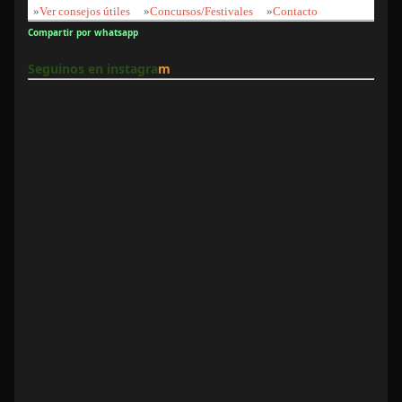
»
Ver consejos útiles
»
Concursos/Festivales
»
Contacto
Compartir por whatsapp
Seguinos en instagra
m