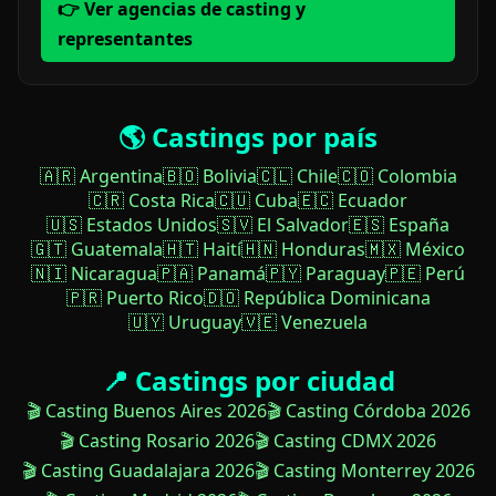
👉 Ver agencias de casting y
representantes
🌎 Castings por país
🇦🇷 Argentina
🇧🇴 Bolivia
🇨🇱 Chile
🇨🇴 Colombia
🇨🇷 Costa Rica
🇨🇺 Cuba
🇪🇨 Ecuador
🇺🇸 Estados Unidos
🇸🇻 El Salvador
🇪🇸 España
🇬🇹 Guatemala
🇭🇹 Haití
🇭🇳 Honduras
🇲🇽 México
🇳🇮 Nicaragua
🇵🇦 Panamá
🇵🇾 Paraguay
🇵🇪 Perú
🇵🇷 Puerto Rico
🇩🇴 República Dominicana
🇺🇾 Uruguay
🇻🇪 Venezuela
📍 Castings por ciudad
🎬 Casting Buenos Aires 2026
🎬 Casting Córdoba 2026
🎬 Casting Rosario 2026
🎬 Casting CDMX 2026
🎬 Casting Guadalajara 2026
🎬 Casting Monterrey 2026