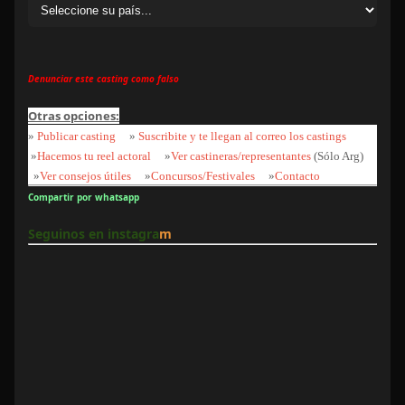
Denunciar este casting como falso
Otras opciones:
»
Publicar casting
»
Suscribite y te llegan al correo los castings
»
Hacemos tu reel actoral
»
Ver castineras/representantes
(Sólo Arg)
»
Ver consejos útiles
»
Concursos/Festivales
»
Contacto
Compartir por whatsapp
Seguinos en instagra
m