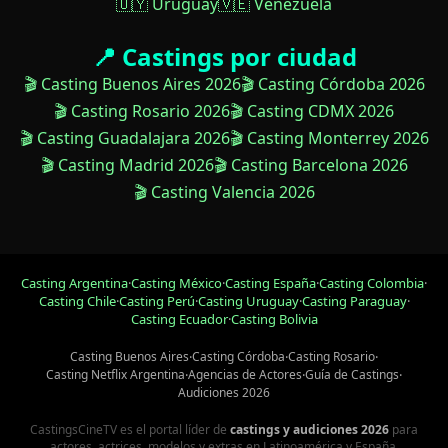
🇺🇾 Uruguay
🇻🇪 Venezuela
📍 Castings por ciudad
🎬 Casting Buenos Aires 2026
🎬 Casting Córdoba 2026
🎬 Casting Rosario 2026
🎬 Casting CDMX 2026
🎬 Casting Guadalajara 2026
🎬 Casting Monterrey 2026
🎬 Casting Madrid 2026
🎬 Casting Barcelona 2026
🎬 Casting Valencia 2026
Casting Argentina
·
Casting México
·
Casting España
·
Casting Colombia
·
Casting Chile
·
Casting Perú
·
Casting Uruguay
·
Casting Paraguay
·
Casting Ecuador
·
Casting Bolivia
Casting Buenos Aires
·
Casting Córdoba
·
Casting Rosario
·
Casting Netflix Argentina
·
Agencias de Actores
·
Guía de Castings
·
Audiciones 2026
CastingsCineTV es el portal líder de
castings y audiciones 2026
para
actores, actrices, modelos y extras en Latinoamérica y España.