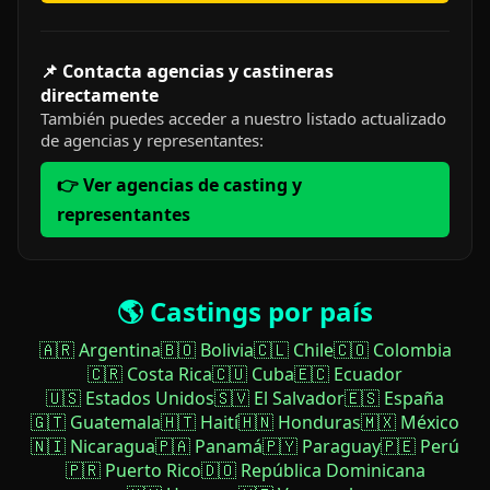
📌 Contacta agencias y castineras
directamente
También puedes acceder a nuestro listado actualizado
de agencias y representantes:
👉 Ver agencias de casting y
representantes
🌎 Castings por país
🇦🇷 Argentina
🇧🇴 Bolivia
🇨🇱 Chile
🇨🇴 Colombia
🇨🇷 Costa Rica
🇨🇺 Cuba
🇪🇨 Ecuador
🇺🇸 Estados Unidos
🇸🇻 El Salvador
🇪🇸 España
🇬🇹 Guatemala
🇭🇹 Haití
🇭🇳 Honduras
🇲🇽 México
🇳🇮 Nicaragua
🇵🇦 Panamá
🇵🇾 Paraguay
🇵🇪 Perú
🇵🇷 Puerto Rico
🇩🇴 República Dominicana