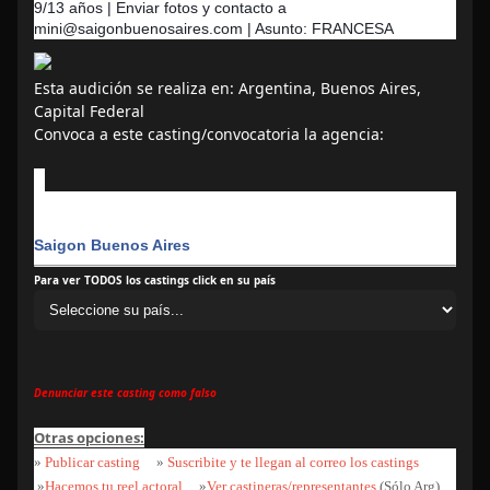
9/13 años | Enviar fotos y contacto a
mini@saigonbuenosaires.com | Asunto: FRANCESA
Esta audición se realiza en: Argentina, Buenos Aires,
Capital Federal
Convoca a este casting/convocatoria la agencia:
Saigon Buenos Aires
Para ver TODOS los castings click en su país
Denunciar este casting como falso
Otras opciones:
»
Publicar casting
»
Suscribite y te llegan al correo los castings
»
Hacemos tu reel actoral
»
Ver castineras/representantes
(Sólo Arg)