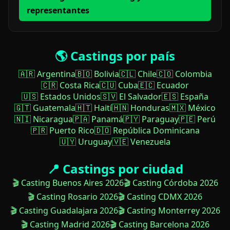
representantes
🌎 Castings por país
🇦🇷 Argentina
🇧🇴 Bolivia
🇨🇱 Chile
🇨🇴 Colombia
🇨🇷 Costa Rica
🇨🇺 Cuba
🇪🇨 Ecuador
🇺🇸 Estados Unidos
🇸🇻 El Salvador
🇪🇸 España
🇬🇹 Guatemala
🇭🇹 Haití
🇭🇳 Honduras
🇲🇽 México
🇳🇮 Nicaragua
🇵🇦 Panamá
🇵🇾 Paraguay
🇵🇪 Perú
🇵🇷 Puerto Rico
🇩🇴 República Dominicana
🇺🇾 Uruguay
🇻🇪 Venezuela
📍 Castings por ciudad
🎬 Casting Buenos Aires 2026
🎬 Casting Córdoba 2026
🎬 Casting Rosario 2026
🎬 Casting CDMX 2026
🎬 Casting Guadalajara 2026
🎬 Casting Monterrey 2026
🎬 Casting Madrid 2026
🎬 Casting Barcelona 2026