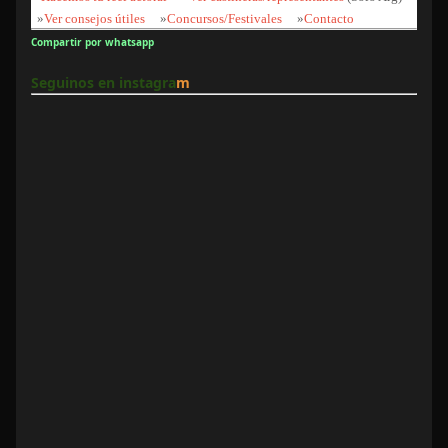
»
Ver consejos útiles
»
Concursos/Festivales
»
Contacto
Compartir por whatsapp
Seguinos en instagra
m