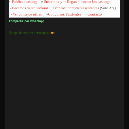
»
Publicar casting
»
Suscribite y te llegan al correo los castings
»
Hacemos tu reel actoral
»
Ver castineras/representantes
(Sólo Arg)
»
Ver consejos útiles
»
Concursos/Festivales
»
Contacto
Compartir por whatsapp
Seguinos en instagra
m