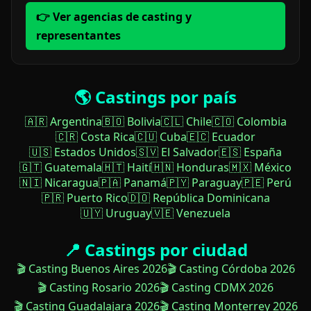
👉 Ver agencias de casting y
representantes
🌎 Castings por país
🇦🇷 Argentina
🇧🇴 Bolivia
🇨🇱 Chile
🇨🇴 Colombia
🇨🇷 Costa Rica
🇨🇺 Cuba
🇪🇨 Ecuador
🇺🇸 Estados Unidos
🇸🇻 El Salvador
🇪🇸 España
🇬🇹 Guatemala
🇭🇹 Haití
🇭🇳 Honduras
🇲🇽 México
🇳🇮 Nicaragua
🇵🇦 Panamá
🇵🇾 Paraguay
🇵🇪 Perú
🇵🇷 Puerto Rico
🇩🇴 República Dominicana
🇺🇾 Uruguay
🇻🇪 Venezuela
📍 Castings por ciudad
🎬 Casting Buenos Aires 2026
🎬 Casting Córdoba 2026
🎬 Casting Rosario 2026
🎬 Casting CDMX 2026
🎬 Casting Guadalajara 2026
🎬 Casting Monterrey 2026