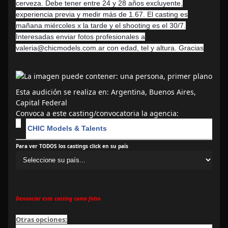
cerveza. Debe tener entre 24 y 28 años excluyente,
experiencia previa y medir más de 1.67. El casting es
mañana miércoles x la tarde y el shooting es el 30/7.
Interesadas enviar fotos profesionales a
valeria@chicmodels.com.ar con edad, tel y altura. Gracias
Esta audición se realiza en: Argentina, Buenos Aires,
Capital Federal
Convoca a este casting/convocatoria la agencia:
CHIC Models & Talents
Para ver TODOS los castings click en su país
Denunciar este casting como falso
Otras opciones: