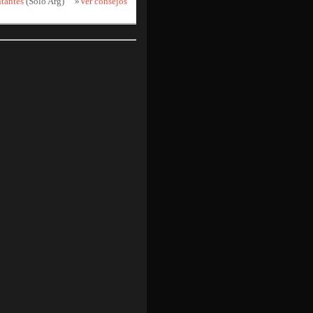
ntantes
(Sólo Arg)
»
Ver consejos