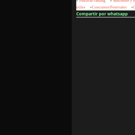
»
Publicar casting
»
Suscribite y t
útiles
»
Concursos/Festivales
»
Compartir por whatsapp