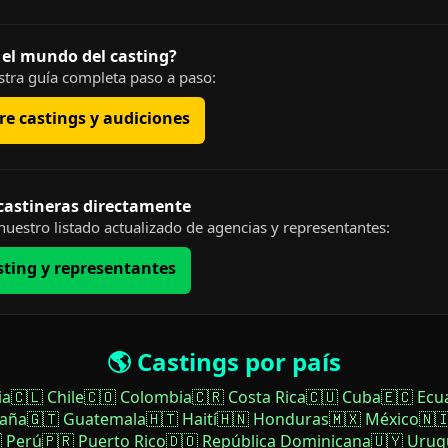
 el mundo del casting?
tra guía completa paso a paso:
e castings y audiciones
 castineras directamente
uestro listado actualizado de agencias y representantes:
sting y representantes
🌎 Castings por país
ia
🇨🇱 Chile
🇨🇴 Colombia
🇨🇷 Costa Rica
🇨🇺 Cuba
🇪🇨 Ecu
paña
🇬🇹 Guatemala
🇭🇹 Haití
🇭🇳 Honduras
🇲🇽 México
🇳
 Perú
🇵🇷 Puerto Rico
🇩🇴 República Dominicana
🇺🇾 Urug