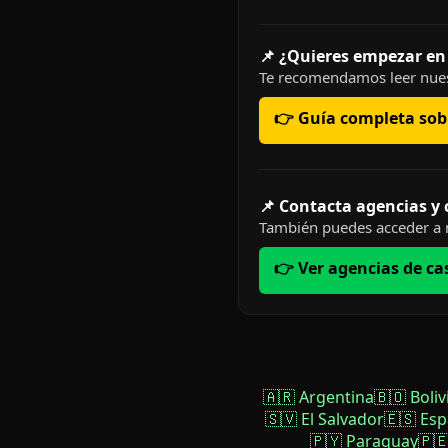
📌 ¿Quieres empezar en
Te recomendamos leer nues
👉 Guía completa sobr
📌 Contacta agencias y
También puedes acceder a n
👉 Ver agencias de ca
🇦🇷 Argentina
🇧🇴 Boliv
🇸🇻 El Salvador
🇪🇸 Es
🇵🇾 Paraguay
🇵