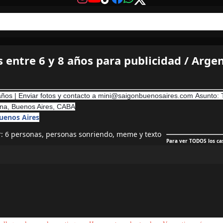
s entre 6 y 8 años para publicidad / Arge
 años | Enviar fotos y contacto a mini@saigonbuenosaires.com
Asunto:
tina, Buenos Aires, CABA
uenos Aires
Para ver TODOS los cas