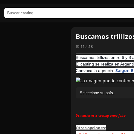
Buscamos trillizo
📅 11.4.18
Buscamos trillizos entre 6 y 8
El casting se realiza en Argen
Saigon B
Convoca la agencia:
Denunciar este casting como falso
Otras opciones: