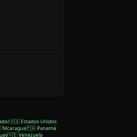
ador
🇺🇸 Estados Unidos
 Nicaragua
🇵🇦 Panamá
uay
🇻🇪 Venezuela