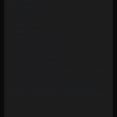
✓SARA: Mujer 25 a 33 años.
Rasgos delicados y finos.
Que pueda remitir a la élite o alta burguesía.
✓ Perla: Mujer 21 a 26 años.
Muy bella y delicada.
✓ Roberto: Hombre 28 a 33 años
Morocho/Castaño de rasgos fuertes
✓ Martín: Hombre 28 a 33 años
Rubio. Estereotipo de fachero.
✓ Lupe: Mujer de 25 a 28 años.
El proyecto es REMUNERADO.
La primer jornada de rodaje es el fin de semana del 12/05 y
13/05.
El proyecto es de caracter ANUAL.
Enviar CV con fotos y REEL a: elceibofilm@gmail.com
Indicando en el ASUNTO del mail el nombre del personaje
para el cual buscan audicionar + su nombre completo.
Ej: "Asunto: Sara + Martina Muschera"
¡Gracias a todos!