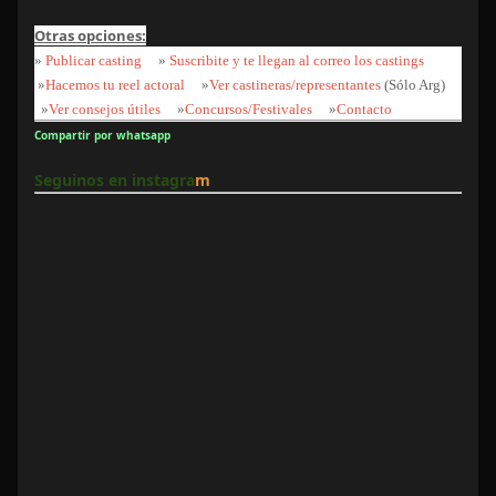
Otras opciones:
»
Publicar casting
»
Suscribite y te llegan al correo los castings
»
Hacemos tu reel actoral
»
Ver castineras/representantes
(Sólo Arg)
»
Ver consejos útiles
»
Concursos/Festivales
»
Contacto
Compartir por whatsapp
Seguinos en instagra
m