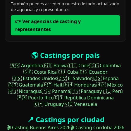
También puedes acceder a nuestro listado actualizado
de agencias y representantes:
👉 Ver agencias de casting y
representantes
🌎 Castings por país
🇦🇷 Argentina
🇧🇴 Bolivia
🇨🇱 Chile
🇨🇴 Colombia
🇨🇷 Costa Rica
🇨🇺 Cuba
🇪🇨 Ecuador
🇺🇸 Estados Unidos
🇸🇻 El Salvador
🇪🇸 España
🇬🇹 Guatemala
🇭🇹 Haití
🇭🇳 Honduras
🇲🇽 México
🇳🇮 Nicaragua
🇵🇦 Panamá
🇵🇾 Paraguay
🇵🇪 Perú
🇵🇷 Puerto Rico
🇩🇴 República Dominicana
🇺🇾 Uruguay
🇻🇪 Venezuela
📍 Castings por ciudad
🎬 Casting Buenos Aires 2026
🎬 Casting Córdoba 2026