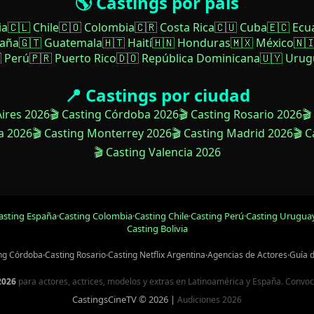
🌎 Castings por país
ia
🇨🇱 Chile
🇨🇴 Colombia
🇨🇷 Costa Rica
🇨🇺 Cuba
🇪🇨 Ecu
paña
🇬🇹 Guatemala
🇭🇹 Haití
🇭🇳 Honduras
🇲🇽 México
🇳
 Perú
🇵🇷 Puerto Rico
🇩🇴 República Dominicana
🇺🇾 Urug
📍 Castings por ciudad
Aires 2026
🎬 Casting Córdoba 2026
🎬 Casting Rosario 2026
🎬
a 2026
🎬 Casting Monterrey 2026
🎬 Casting Madrid 2026
🎬 
🎬 Casting Valencia 2026
asting España
·
Casting Colombia
·
Casting Chile
·
Casting Perú
·
Casting Urugua
Casting Bolivia
ng Córdoba
·
Casting Rosario
·
Casting Netflix Argentina
·
Agencias de Actores
·
Guía 
2026
para actores, actrices, modelos y extras en Latinoamérica y España. Convocato
CastingsCineTV © 2026 |
Audiciones 2026