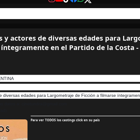
s y actores de diversas edades para Lar
e íntegramente en el Partido de la Cost
ENTINA
 diversas edades para Largometraje de Ficción a filmarse íntegrament
us datos a: cinetundra@gmail.com
dad)
Para ver TODOS los castings click en su país