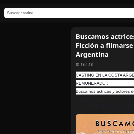
Buscamos actrice
Ficción a filmars
Argentina
📅 13.4.18
CASTING EN LA COSTA ARG
REMUNERADO :
Buscamos actrices y actores de
Mandanos fotos y/o videos + t
(en el Asunto poné: casting+e