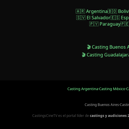
🇦🇷 Argentina
🇧🇴 Boliv
🇸🇻 El Salvador
🇪🇸 Es
🇵🇾 Paraguay
🇵
🎬 Casting Buenos 
🎬 Casting Guadalajar
Casting Argentina
·
Casting México
·
C
Casting Buenos Aires
·
Casti
CastingsCineTV es el portal líder de
castings y audiciones 