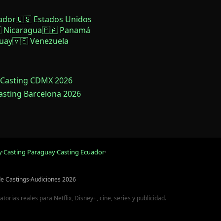
ador
🇺🇸 Estados Unidos
 Nicaragua
🇵🇦 Panamá
uay
🇻🇪 Venezuela
 Casting CDMX 2026
Casting Barcelona 2026
y
·
Casting Paraguay
·
Casting Ecuador
·
de Castings
·
Audiciones 2026
rias reales para Netflix, Disney+, cine, series y publicidad.