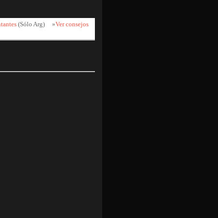
ntantes
(Sólo Arg)
»
Ver consejos