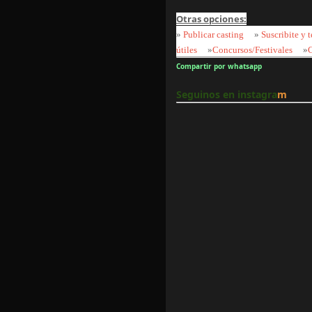
Otras opciones:
»
Publicar casting
»
Suscribite y t
útiles
»
Concursos/Festivales
»
Compartir por whatsapp
Seguinos en instagra
m