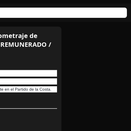
gometraje de
a - REMUNERADO /
e en el Partido de la Costa.