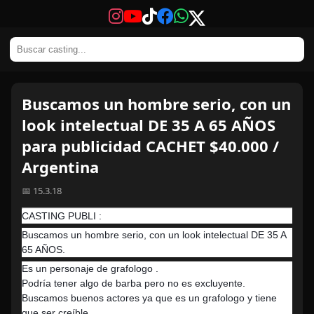
Buscamos un hombre serio, con un
look intelectual DE 35 A 65 AÑOS
para publicidad CACHET $40.000 /
Argentina
📅 15.3.18
CASTING PUBLI :
Buscamos un hombre serio, con un look intelectual DE 35 A
65 AÑOS.
Es un personaje de grafologo .
Podría tener algo de barba pero no es excluyente.
Buscamos buenos actores ya que es un grafologo y tiene
que ser creíble .