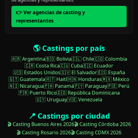
👉 Ver agencias de casting y
representantes
🌎 Castings por país
🇦🇷 Argentina
🇧🇴 Bolivia
🇨🇱 Chile
🇨🇴 Colombia
🇨🇷 Costa Rica
🇨🇺 Cuba
🇪🇨 Ecuador
🇺🇸 Estados Unidos
🇸🇻 El Salvador
🇪🇸 España
🇬🇹 Guatemala
🇭🇹 Haití
🇭🇳 Honduras
🇲🇽 México
🇳🇮 Nicaragua
🇵🇦 Panamá
🇵🇾 Paraguay
🇵🇪 Perú
🇵🇷 Puerto Rico
🇩🇴 República Dominicana
🇺🇾 Uruguay
🇻🇪 Venezuela
📍 Castings por ciudad
🎬 Casting Buenos Aires 2026
🎬 Casting Córdoba 2026
🎬 Casting Rosario 2026
🎬 Casting CDMX 2026