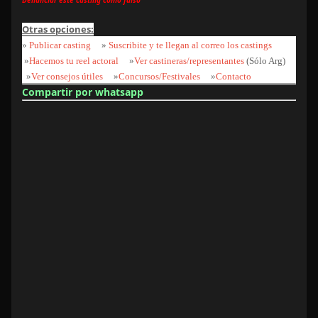
Denunciar este casting como falso
Otras opciones:
»
Publicar casting
»
Suscribite y te llegan al correo los castings
»
Hacemos tu reel actoral
»
Ver castineras/representantes
(Sólo Arg)
»
Ver consejos útiles
»
Concursos/Festivales
»
Contacto
Compartir por whatsapp