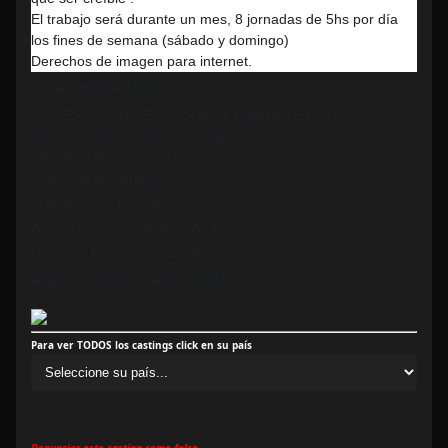
El trabajo será durante un mes, 8 jornadas de 5hs por día
los fines de semana (sábado y domingo)
Derechos de imagen para internet.
-- CACHET $40.000 --
INSTERESADOS ENVIAR MAIL URGENTE CON:
-Breve reseña de su cv actoral
-Una foto de primer plano
-Teléfono de contacto
grafologos.grillo@gmail.com
ASUNTO: GRAFOLOGO ACTOR
Convoca la agencia : El grillo casting
Argentina, Buenos Aires, CABA
Para ver TODOS los castings click en su país