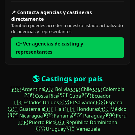
📌 Contacta agencias y castineras
directamente
También puedes acceder a nuestro listado actualizado
de agencias y representantes:
👉 Ver agencias de casting y
representantes
🌎 Castings por país
🇦🇷 Argentina
🇧🇴 Bolivia
🇨🇱 Chile
🇨🇴 Colombia
🇨🇷 Costa Rica
🇨🇺 Cuba
🇪🇨 Ecuador
🇺🇸 Estados Unidos
🇸🇻 El Salvador
🇪🇸 España
🇬🇹 Guatemala
🇭🇹 Haití
🇭🇳 Honduras
🇲🇽 México
🇳🇮 Nicaragua
🇵🇦 Panamá
🇵🇾 Paraguay
🇵🇪 Perú
🇵🇷 Puerto Rico
🇩🇴 República Dominicana
🇺🇾 Uruguay
🇻🇪 Venezuela