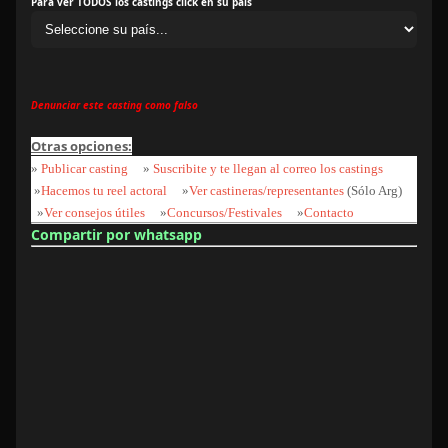
Para ver TODOS los castings click en su país
Denunciar este casting como falso
Otras opciones:
»
Publicar casting
»
Suscribite y te llegan al correo los castings
»
Hacemos tu reel actoral
»
Ver castineras/representantes
(Sólo Arg)
»
Ver consejos útiles
»
Concursos/Festivales
»
Contacto
Compartir por whatsapp